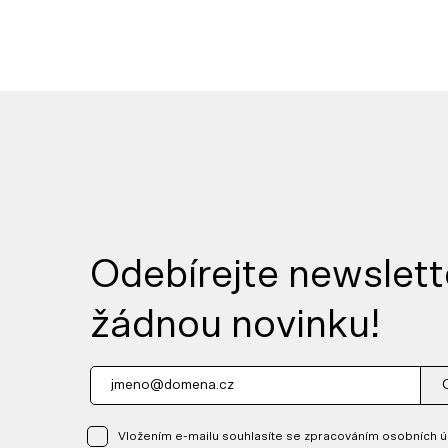
Odebírejte newslett
žádnou novinku!
Vložením e-mailu souhlasíte se zpracováním osobních ú