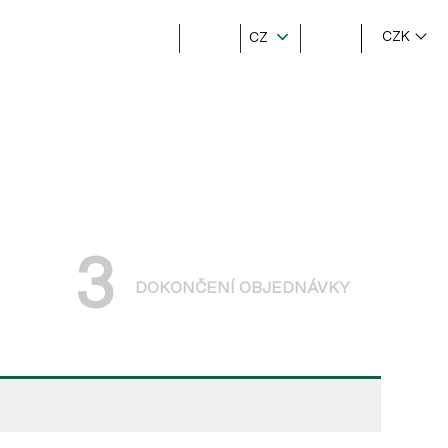
CZK
CZ
3
DOKONČENÍ OBJEDNÁVKY