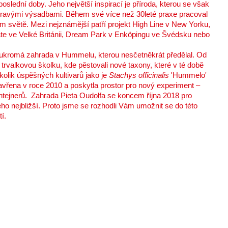
poslední doby. Jeho největší inspirací je příroda, kterou se však
i hravými výsadbami. Během své více než 30leté praxe pracoval
 světě. Mezi nejznámější patří projekt High Line v New Yorku,
te ve Velké Británii, Dream Park v Enköpingu ve Švédsku nebo
oukromá zahrada v Hummelu, kterou nesčetněkrát předělal. Od
trvalkovou školku, kde pěstovali nové taxony, které v té době
kolik úspěšných kultivarů jako je
Stachys officinalis
'Hummelo'
a zavřena v roce 2010 a poskytla prostor pro nový experiment –
ntejnerů. Zahrada Pieta Oudolfa se koncem října 2018 pro
jeho nejbližší. Proto jsme se rozhodli Vám umožnit se do této
í.