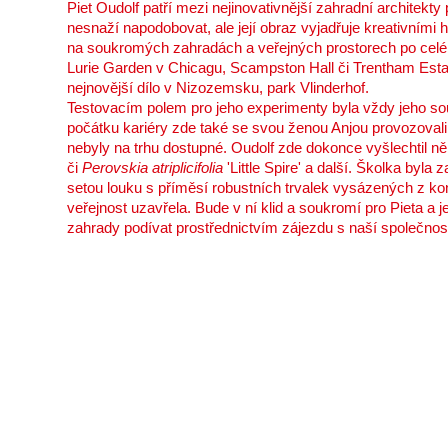
Piet Oudolf patří mezi nejinovativnější zahradní architekty 
nesnaží napodobovat, ale její obraz vyjadřuje kreativním
na soukromých zahradách a veřejných prostorech po celém
Lurie Garden v Chicagu, Scampston Hall či Trentham Esta
nejnovější dílo v Nizozemsku, park Vlinderhof.
Testovacím polem pro jeho experimenty byla vždy jeho s
počátku kariéry zde také se svou ženou Anjou provozovali 
nebyly na trhu dostupné. Oudolf zde dokonce vyšlechtil ně
či
Perovskia atriplicifolia
'Little Spire' a další. Školka byl
setou louku s příměsí robustních trvalek vysázených z ko
veřejnost uzavřela. Bude v ní klid a soukromí pro Pieta a 
zahrady podívat prostřednictvím zájezdu s naší společnost