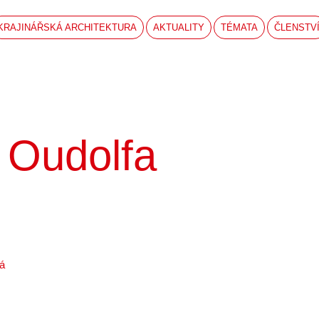
KRAJINÁŘSKÁ ARCHITEKTURA
AKTUALITY
TÉMATA
ČLENSTV
 Oudolfa
á