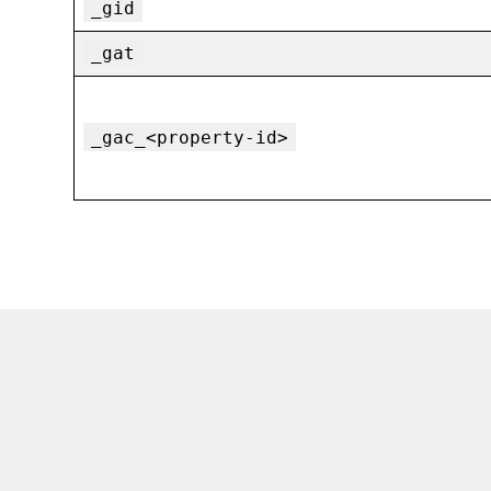
_gid
_gat
_gac_<property-id>