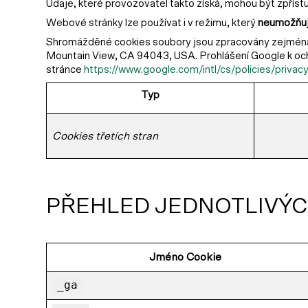
Údaje, které provozovatel takto získá, mohou být zpří
Webové stránky lze používat i v režimu, který
neumožňu
Shromážděné cookies soubory jsou zpracovány zejména 
Mountain View, CA 94043, USA. Prohlášení Google k och
stránce
https://www.google.com/intl/cs/policies/privac
Typ
Cookies třetích stran
PŘEHLED JEDNOTLIVÝC
Jméno Cookie
_ga