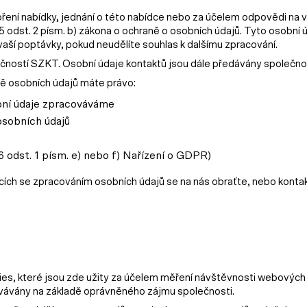
ření nabídky, jednání o této nabídce nebo za účelem odpovědi na
 5 odst. 2 písm. b) zákona o ochraně o osobních údajů. Tyto osobn
aší poptávky, pokud neudělíte souhlas k dalšímu zpracování.
čností SZKT. Osobní údaje kontaktů jsou dále předávány společnos
ě osobních údajů máte právo:
bní údaje zpracováváme
osobních údajů
6 odst. 1 písm. e) nebo f) Nařízení o GDPR)
ících se zpracováním osobních údajů se na nás obraťte, nebo konta
s, které jsou zde užity za účelem měření návštěvnosti webových
vávány na základě oprávněného zájmu společnosti.