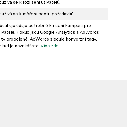
užívá se k rozlišení uživatelů.
oužívá se k měření počtu požadavků.
bsahuje údaje potřebné k řízení kampaní pro
živatele. Pokud jsou Google Analytics a AdWords
čty propojené, AdWords sleduje konverzní tagy,
okud je nezakážete.
Více zde
.