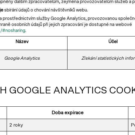
stupněny dalším zpracovatelům, zejména provozovatelům služeb a 
je
sbírání údajů o chování návštěvníků webu.
prostřednictvím služby Google Analytics, provozovanou společnos
raně osobních údajů při jejich zpracování je dostupné na webové
y/#nosharing
.
Název
Účel
Google Analytics
Získání statistických info
H GOOGLE ANALYTICS COOK
Doba expirace
2 roky
Po