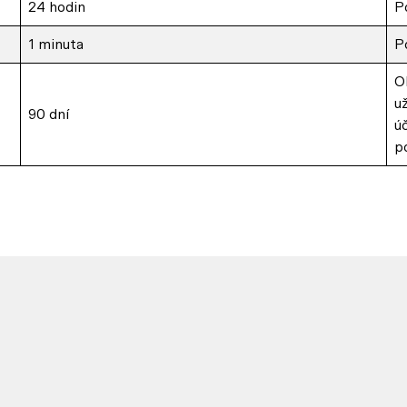
24 hodin
Po
1 minuta
P
O
u
90 dní
ú
p