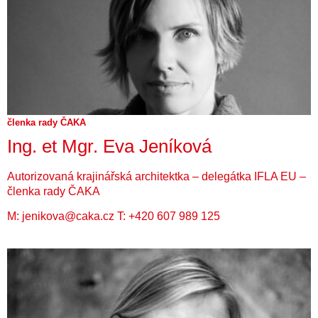
členka rady ČAKA
Ing. et Mgr. Eva Jeníková
Autorizovaná krajinářská architektka – delegátka IFLA EU –
členka rady ČAKA
M:
jenikova@caka.cz
T:
+420 607 989 125