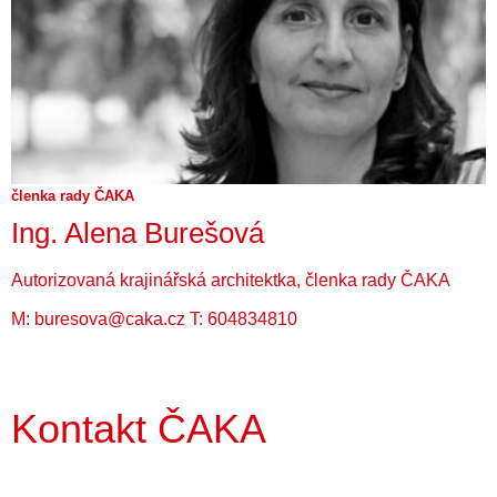
členka rady ČAKA
Ing. Alena Burešová
Autorizovaná krajinářská architektka, členka rady ČAKA
M:
buresova@caka.cz
T:
604834810
Kontakt ČAKA