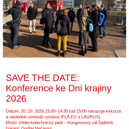
SAVE THE DATE:
Konference ke Dni krajiny
2026
Datum: 20. 10. 2026 19.00–14:30 (od 15:00 navazuje exkurze
a následně vernisáž výstavy IFLA EU a LAURUS)
Místo: Vědeckotechnický park – Kongresový sál Špilberk
Garant: Ondřej Nečaský