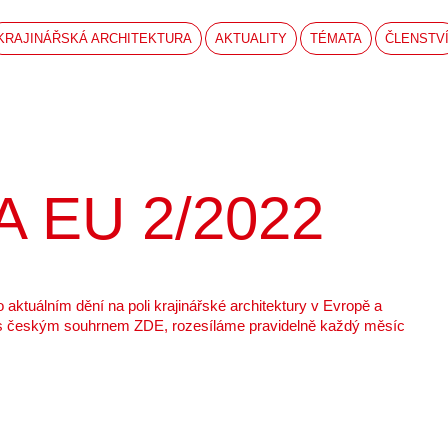
KRAJINÁŘSKÁ ARCHITEKTURA
AKTUALITY
TÉMATA
ČLENSTV
LA EU 2/2022
 o aktuálním dění na poli krajinářské architektury v Evropě a
ně s českým souhrnem
ZDE
, rozesíláme pravidelně každý měsíc