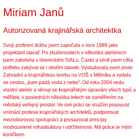
Miriam Janů
Autorizovaná krajinářská architektka
Svoji profesní dráhu jsem započala v roce 1989 jako
projektant stavař. Po zkušenostech v několika ateliérech
jsem zakotvila v libereckém SIALu. Často a silně jsem cítila
potřebu zabývat se i okolím staveb. Vystudovala jsem proto
Zahradní a krajinářskou tvorbu na VOŠ v Mělníku a vydala
se cestou, „kam padá voda z nebe“. Od roku 2004 vedu
vlastní ateliér a věnuji se krajinářským úpravám všech typů a
měřítek, v posledních několika letech se zaměřením na
městský veřejný prostor. Ve své práci se snažím posouvat
vnímání profese krajinářských architektů, podporovat
mezioborovou spolupráci a prosazovat principy
modrozelené infrastruktury i udržitelnosti. Má práce je mým
koníčkem.