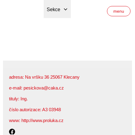
Sekce
menu
adresa: Na vršku 36 25067 Klecany
e-mail:
pesickova@caka.cz
tituly: Ing.
číslo autorizace: A3 03948
www:
http://www.proluka.cz