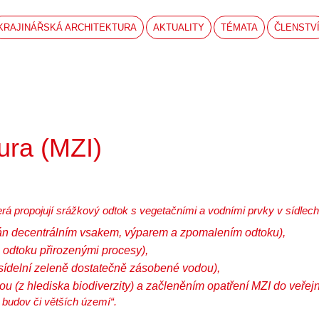
KRAJINÁŘSKÁ ARCHITEKTURA
AKTUALITY
TÉMATA
ČLENSTV
ura (MZI)
terá propojují srážkový odtok s vegetačními a vodními prvky v sídlec
n decentrálním vsakem, výparem a zpomalením odtoku),
 odtoku přirozenými procesy),
 sídelní zeleně dostatečně zásobené vodou),
 (z hlediska biodiverzity) a začleněním opatření MZI do veřejnéh
 budov či větších území“.