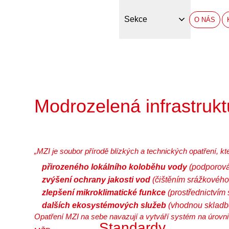
Sekce
O NÁS
Modrozelená infrastrukt
„MZI je soubor přírodě blízkých a technických opatření, k
přirozeného lokálního koloběhu vody
(podporová
zvýšení ochrany jakosti vod
(čištěním srážkového
zlepšení mikroklimatické funkce
(prostřednictvím
dalších ekosystémových služeb
(vhodnou skladbou
Opatření MZI na sebe navazují a vytváří systém na úrovni
Standardy