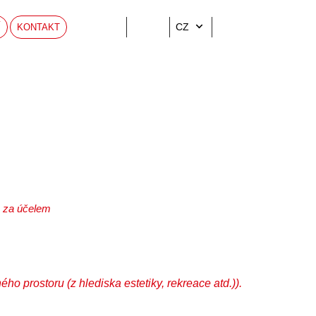
CZ
Í
KONTAKT
h za účelem
o prostoru (z hlediska estetiky, rekreace atd.)).