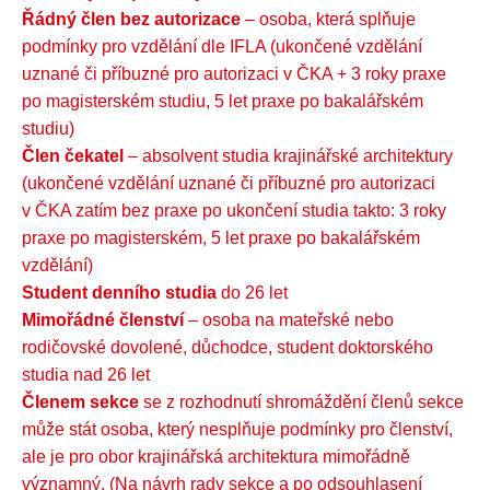
Řádný člen bez autorizace
– osoba, která splňuje
podmínky pro vzdělání dle IFLA (ukončené vzdělání
uznané či příbuzné pro autorizaci v ČKA + 3 roky praxe
po magisterském studiu, 5 let praxe po bakalářském
studiu)
Člen čekatel
– absolvent studia krajinářské architektury
(ukončené vzdělání uznané či příbuzné pro autorizaci
v ČKA zatím bez praxe po ukončení studia takto: 3 roky
praxe po magisterském, 5 let praxe po bakalářském
vzdělání)
Student denního studia
do 26 let
Mimořádné členství
– osoba na mateřské nebo
rodičovské dovolené, důchodce, student doktorského
studia nad 26 let
Členem sekce
se z rozhodnutí shromáždění členů sekce
může stát osoba, který nesplňuje podmínky pro členství,
ale je pro obor krajinářská architektura mimořádně
významný. (Na návrh rady sekce a po odsouhlasení