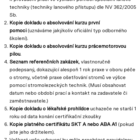
techniky (techniky lanového přístupu) dle NV 362/2005
Sb.
Kopie dokladu o absolvování kurzu první
pomoci
(uznáváme jakýkoliv oficiální typ odborného
školení).
Kopie dokladu o absolvování kurzu prácemotorovou
pilou
.
Seznam referenčních zakázek
, vlastnoručně
podepsaný, dokazující alespoň 1 rok praxe v oboru péče
o stromy, včetně praxe ošetřování stromů ve výšce
pomocí stromolezeckých technik. (Musí obsahovat
datum nebo období prací a kontakt na zadavatele či
zaměstnavatele.)
Kopie dokladu o lékařské prohlídce
uchazeče ne starší 1
roku od data konání certifikační zkoušky
Kopie platného certifikátu SKT A nebo ABA A1
(pokud
jste jeho držitelem).