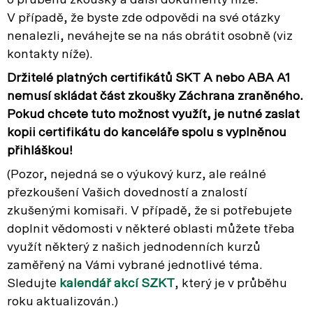
o průběhu zkoušky a další dokumenty níže.
V případě, že byste zde odpovědi na své otázky
nenalezli, neváhejte se na nás obrátit osobně (viz
kontakty níže).
Držitelé platných certifikátů SKT A nebo ABA A1
nemusí skládat část zkoušky Záchrana zraněného.
Pokud chcete tuto možnost využít, je nutné zaslat
kopii certifikátu do kanceláře spolu s vyplněnou
přihláškou!
(Pozor, nejedná se o výukový kurz, ale reálné
přezkoušení Vašich dovedností a znalostí
zkušenými komisaři. V případě, že si potřebujete
doplnit vědomosti v některé oblasti můžete třeba
využít některý z našich jednodenních kurzů
zaměřený na Vámi vybrané jednotlivé téma.
Sledujte
kalendář akcí SZKT
, který je v průběhu
roku aktualizován.)