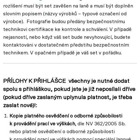
rozlišení musí být set zavěšen na laně a musí být doplněn
slovním popisem (názvy výrobků – typové označení od
výrobce). Fotografie budou předány bezpečnostnímu
technikovi certifikace ke kontrole a schválení. V případě
nejasností, nebo když váš set bude nevyhovující, budete
kontaktováni v dostatečném předstihu bezpečnostním
technikem. V opačném případě je váš set v pořádku.
PŘÍLOHY K PŘIHLÁŠCE
všechny je nutné dodat
spolu s přihláškou, pokud jste je již neposílali dříve
(pokud dříve zaslaným uplynula platnost, je třeba
zaslat nové)!:
Kopie platného osvědčení o odborné způsobilosti
k provádění prací ve výškách
, dle NV 362/2005 Sb.
nebo platné osvědčení o odborné způsobilosti
k provádění prací ve výškách pomocí speciální lanové