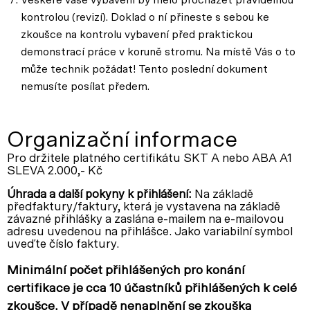
Veškeré vaše vybavení by mělo procházet pravidelnou
kontrolou (revizí). Doklad o ní přineste s sebou ke
zkoušce na kontrolu vybavení před praktickou
demonstrací práce v koruně stromu. Na místě Vás o to
může technik požádat! Tento poslední dokument
nemusíte posílat předem.
Organizační informace
Pro držitele platného certifikátu SKT A nebo ABA A1
SLEVA 2.000,- Kč
Úhrada a další pokyny k přihlášení:
Na základě
předfaktury/faktury, která je vystavena na základě
závazné přihlášky a zaslána e-mailem na e-mailovou
adresu uvedenou na přihlášce. Jako variabilní symbol
uveďte číslo faktury.
Minimální počet přihlášených pro konání
certifikace je cca 10 účastníků přihlášených k celé
zkoušce. V případě nenaplnění se zkouška