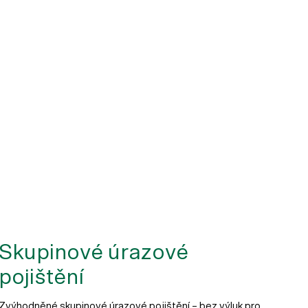
Skupinové úrazové
pojištění
Zvýhodněné skupinové úrazové pojištění – bez výluk pro