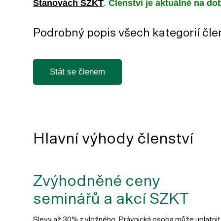
Stanovách SZKT
.
Členství je aktuálně na do
Podrobný popis všech kategorií čle
Stát se členem
Hlavní výhody členství
Zvýhodněné ceny
seminářů a akcí SZKT
Slevy až 30% z vložného. Právnická osoba může uplatnit