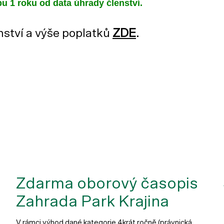
bu 1 roku od data úhrady členství.
nství a výše poplatků
ZDE
.
Zdarma oborový časopis
Zahrada Park Krajina
V rámci výhod dané kategorie 4krát ročně (právnická