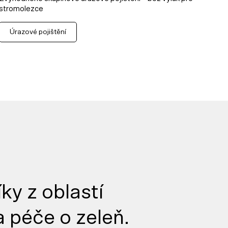
stromolezce
Úrazové pojištění
y z oblastí
a péče o zeleň.