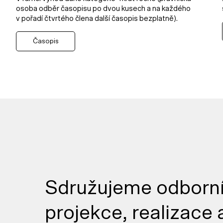
osoba odběr časopisu po dvou kusech a na každého
v pořadí čtvrtého člena další časopis bezplatně).
Časopis
Sdružujeme odborník
projekce, realizace 