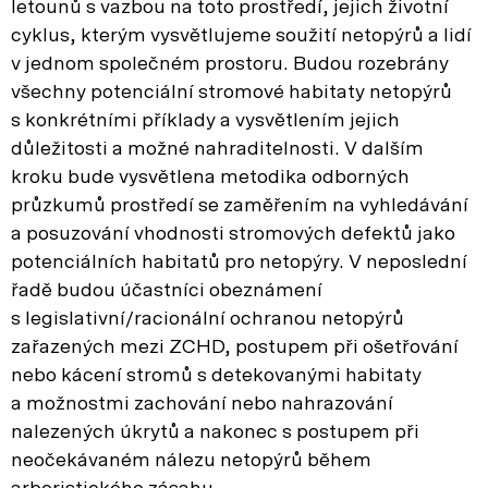
letounů s vazbou na toto prostředí, jejich životní
cyklus, kterým vysvětlujeme soužití netopýrů a lidí
v jednom společném prostoru. Budou rozebrány
všechny potenciální stromové habitaty netopýrů
s konkrétními příklady a vysvětlením jejich
důležitosti a možné nahraditelnosti. V dalším
kroku bude vysvětlena metodika odborných
průzkumů prostředí se zaměřením na vyhledávání
a posuzování vhodnosti stromových defektů jako
potenciálních habitatů pro netopýry. V neposlední
řadě budou účastníci obeznámení
s legislativní/racionální ochranou netopýrů
zařazených mezi ZCHD, postupem při ošetřování
nebo kácení stromů s detekovanými habitaty
a možnostmi zachování nebo nahrazování
nalezených úkrytů a nakonec s postupem při
neočekávaném nálezu netopýrů během