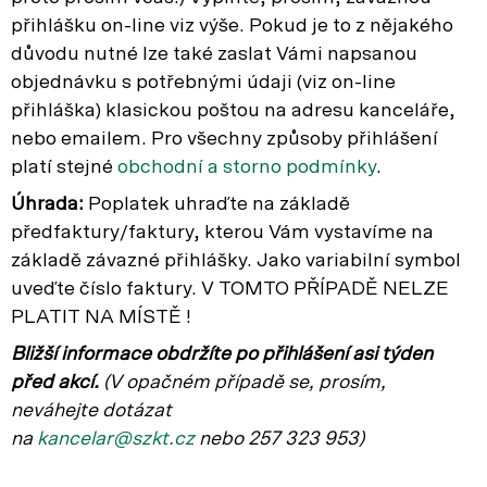
přihlášku on-line viz výše. Pokud je to z nějakého
důvodu nutné lze také zaslat Vámi napsanou
objednávku s potřebnými údaji (viz on-line
přihláška) klasickou poštou na adresu kanceláře,
nebo emailem. Pro všechny způsoby přihlášení
platí stejné
obchodní a storno podmínky
.
Úhrada:
Poplatek uhraďte na základě
předfaktury/faktury, kterou Vám vystavíme na
základě závazné přihlášky. Jako variabilní symbol
uveďte číslo faktury. V TOMTO PŘÍPADĚ NELZE
PLATIT NA MÍSTĚ !
Bližší informace obdržíte po přihlášení asi týden
před akcí.
(V opačném p
řípadě se, prosím,
neváhejte dotázat
na
kancelar@szkt.cz
nebo 257 323 953)