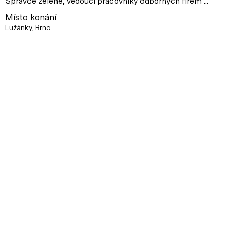
Správce zeleně, vedoucí pracovníky odborných firem ...
Místo konání
Lužánky, Brno