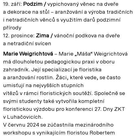
19. září:
Podzim /
vypichovaný věnec na dveře
a dekorace na stůl – aranžování a výroba tradičních
i netradičních věnců s využitím darů podzimní
přírody
12. prosince:
Zima /
vánoční podkova na dveře
a netradiční svícen
Marie Weigrichtová
– Marie „Máša“ Weigrichtová
má dlouholetou pedagogickou praxi v oboru
zahradník. Její specializací je floristika
a aranžování rostlin. Žáci, které vede, se často
umisťují na nejvyšších stupních
vítězů v rámci floristických soutěží. Společně se
svými studenty také vytvořila kompletní
floristickou výzdobu pro konferenci 27. Dny ZKT
v Luhačovicích.
V červnu 2024 se zúčastnila mezinárodního
workshopu s vynikajícím floristou Robertem