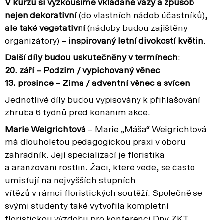
V kurzu si vyzkoušíme vkládané vázy a způsob
nejen dekorativní
(do vlastních nádob účastníků)
,
ale také vegetativní
(nádoby budou zajištěny
organizátory)
– inspirovaný letní divokostí květin
.
Další díly budou uskutečněny v termínech
:
20. září – Podzim / vypichovaný věnec
13. prosince – Zima / adventní věnec a svícen
Jednotlivé díly budou vypisovány k přihlašování
zhruba 6 týdnů před konáním akce.
Marie Weigrichtová
– Marie „Máša“ Weigrichtová
má dlouholetou pedagogickou praxi v oboru
zahradník. Její specializací je floristika
a aranžování rostlin. Žáci, které vede, se často
umisťují na nejvyšších stupních
vítězů v rámci floristických soutěží. Společně se
svými studenty také vytvořila kompletní
floristickou výzdobu pro konferenci Dny ZKT