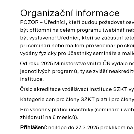
Organizační informace
POZOR – Úředníci, kteří budou požadovat osv
být přítomni na celém programu (webinář neb
být vystaveno! Úředníci, kteří se zúčastní té
při semináři nebo mailem pro webinář po skon
vydány fyzicky pro účastníky semináře a mai
Od roku 2025 Ministerstvo vnitra ČR vydalo no
jednotlivých programů, ty se zvlášť neakreditu
instituce.
Číslo akreditace vzdělávací instituce SZKT 
Kategorie cen pro členy SZKT platí i pro člen
Pro všechny platící účastníky (semináře i we
zhlédnutí na 6 měsíců).
Přihlášení:
nejlépe do 27.3.2025 proklikem na 