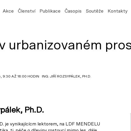
Akce
Členství
Publikace
Časopis
Soutěže
Kontakty
v urbanizovaném pros
:30 AŽ 16:00 HODIN ING. JIŘÍ ROZSYPÁLEK, PH.D.
ypálek, Ph.D.
Ph.D. je vynikajícícm lektorem, na LDF MENDELU
ika, tj. péče o dřeviny rostoucí mimo les, dále