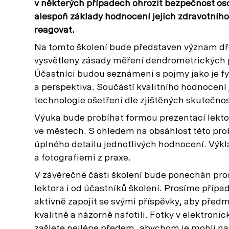
v některých případech ohrozit bezpečnost oso
alespoň základy hodnocení jejich zdravotního 
reagovat.
Na tomto školení bude představen význam dř
vysvětleny zásady měření dendrometrických p
Účastníci budou seznámeni s pojmy jako je fyzio
a perspektiva. Součástí kvalitního hodnocení 
technologie ošetření dle zjištěných skutečnos
Výuka bude probíhat formou prezentací lekto
ve městech. S ohledem na obsáhlost této pro
úplného detailu jednotlivých hodnocení. Výk
a fotografiemi z praxe.
V závěrečné části školení bude ponechán pros
lektora i od účastníků školení. Prosíme případ
aktivně zapojit se svými příspěvky, aby pře
kvalitně a názorně nafotili. Fotky v elektro
zašlete nejlépe předem, abychom je mohli na