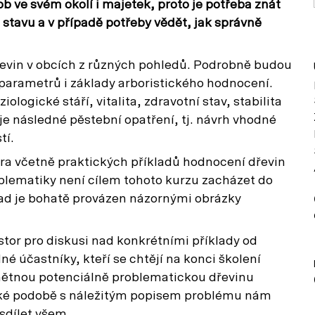
b ve svém okolí i majetek, proto je potřeba znát
stavu a v případě potřeby vědět, jak správně
evin v obcích z různých pohledů. Podrobně budou
arametrů i základy arboristického hodnocení.
logické stáří, vitalita, zdravotní stav, stabilita
je následné pěstební opatření, tj. návrh vhodné
tí.
ra včetně praktických příkladů hodnocení dřevin
blematiky není cílem tohoto kurzu zacházet do
lad je bohatě provázen názornými obrázky
tor pro diskusi nad konkrétními příklady od
né účastníky, kteří se chtějí na konci školení
dmětnou potenciálně problematickou dřevinu
nické podobě s náležitým popisem problému nám
sdílet všem.