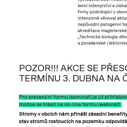
lesní inženýrství a získ
firmy podnikající v obo
intenzivně věnoval aktu
nepůvodní patogenní hou
akreditace magisterské
„Technická biologie dřev
a poradenské i lektorské
POZOR!!! AKCE SE PŘE
TERMÍNU 3. DUBNA NA Č
Pro prezenční formu (seminář) je již přihlašo
možné se hlásit na on-line formu (webinář).
Stromy v obcích nám přináší zásadní benefity, 
stav stromů rostoucích na pozemku odpovídá