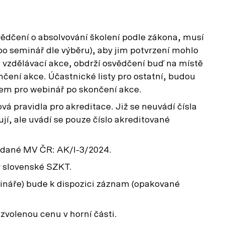
ědčení o absolvování školení podle zákona, musí
o seminář dle výběru), aby jim potvrzení mohlo
to vzdělávací akce, obdrží osvědčení buď na místě
čení akce. Účastnické listy pro ostatní, budou
lem pro webinář po skončení akce.
vá pravidla pro akreditace. Již se neuvádí čísla
jí, ale uvádí se pouze číslo akreditované
vydané MV ČR: AK/I-3/2024.
y slovenské SZKT.
bináře) bude k dispozici záznam (opakované
zvolenou cenu v horní části.