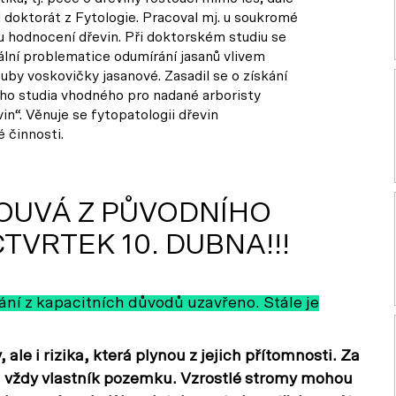
al doktorát z Fytologie. Pracoval mj. u soukromé
ru hodnocení dřevin. Při doktorském studiu se
ální problematice odumírání jasanů vlivem
by voskovičky jasanové. Zasadil se o získání
ho studia vhodného pro nadané arboristy
in“. Věnuje se fytopatologii dřevin
 činnosti.
SOUVÁ Z PŮVODNÍHO
TVRTEK 10. DUBNA!!!
vání z kapacitních důvodů uzavřeno. Stále je
ale i rizika, která plynou z jejich přítomnosti. Za
 vždy vlastník pozemku. Vzrostlé stromy mohou