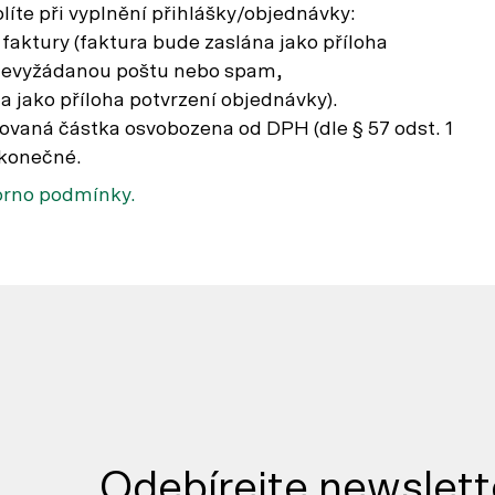
líte při vyplnění přihlášky/objednávky:
aktury (faktura bude zaslána jako příloha
 nevyžádanou poštu nebo spam,
a jako příloha potvrzení objednávky).
ovaná částka osvobozena od DPH (dle § 57 odst. 1
 konečné.
orno podmínky.
Odebírejte newslett