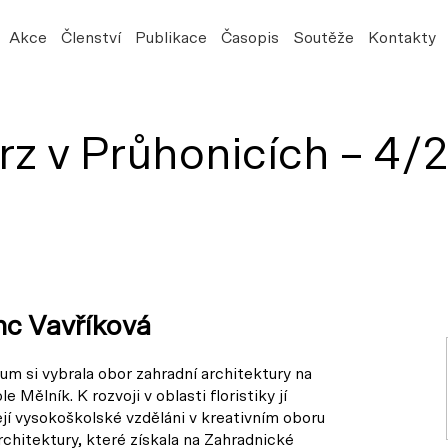
Akce
Členství
Publikace
Časopis
Soutěže
Kontakty
kurz v Průhonicích – 4/
anc Vavříková
um si vybrala obor zahradní architektury na
 Mělník. K rozvoji v oblasti floristiky jí
í vysokoškolské vzděláni v kreativním oboru
rchitektury, které získala na Zahradnické