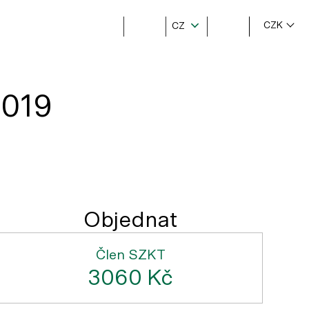
CZK
CZ
2019
Objednat
Člen SZKT
3060 Kč