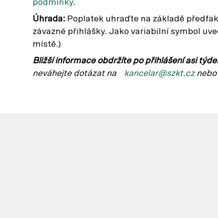
podmínky
.
Úhrada:
Poplatek uhraďte na základě předfak
závazné přihlášky. Jako variabilní symbol uveď
místě.)
Bližší informace obdržíte po přihlášení asi týd
neváhejte dotázat na
kancelar@szkt.cz
nebo 