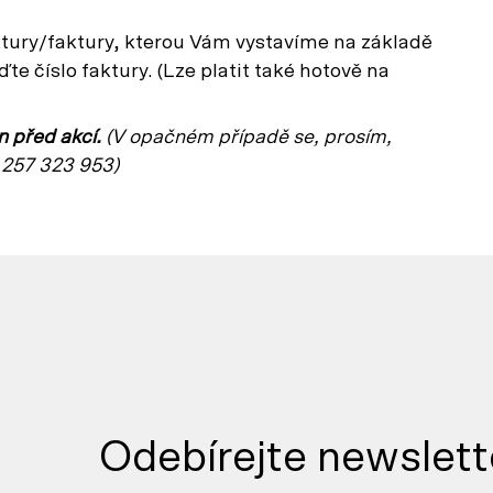
tury/faktury, kterou Vám vystavíme na základě
te číslo faktury. (Lze platit také hotově na
en před akcí.
(V opačném p
řípadě se, prosím,
257 323 953)
Odebírejte newslett