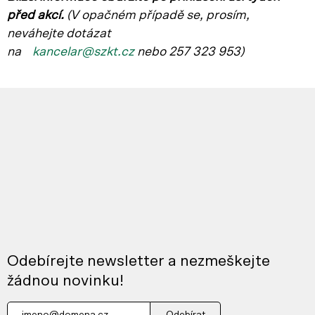
před akcí.
(V opačném p
řípadě se, prosím,
neváhejte dotázat
na
kancelar@szkt.cz
nebo 257 323 953)
Odebírejte newsletter a nezmeškejte
žádnou novinku!