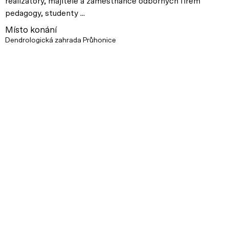
realizátory, majitele a zaměstnance odborných firem
pedagogy, studenty ...
Místo konání
Dendrologická zahrada Průhonice