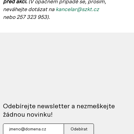
před akcí.
(V opačném p
řípadě se, prosím,
neváhejte dotázat na
kancelar@szkt.cz
nebo 257 323 953).
Odebírejte newsletter a nezmeškejte
žádnou novinku!
Odebírat