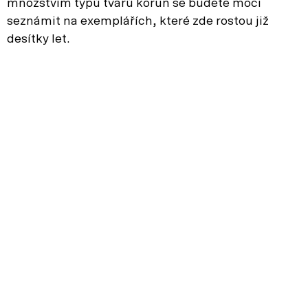
množstvím typů tvarů korun se budete moci
seznámit na exemplářích, které zde rostou již
desítky let.