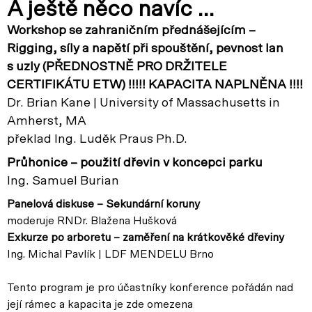
A ještě něco navíc …
Workshop se zahraničním přednášejícím –
Rigging, síly a napětí při spouštění, pevnost lan
s uzly (PŘEDNOSTNĚ PRO DRŽITELE
CERTIFIKÁTU ETW) !!!!! KAPACITA NAPLNĚNA !!!!
Dr. Brian Kane | University of Massachusetts in
Amherst, MA
překlad Ing. Luděk Praus Ph.D.
Průhonice – použití dřevin v koncepci parku
Ing. Samuel Burian
Panelová diskuse – Sekundární koruny
moderuje RNDr. Blažena Hušková
Exkurze po arboretu – zaměření na krátkověké dřeviny
Ing. Michal Pavlík | LDF MENDELU Brno
Tento program je pro účastníky konference pořádán nad
její rámec a kapacita je zde omezena