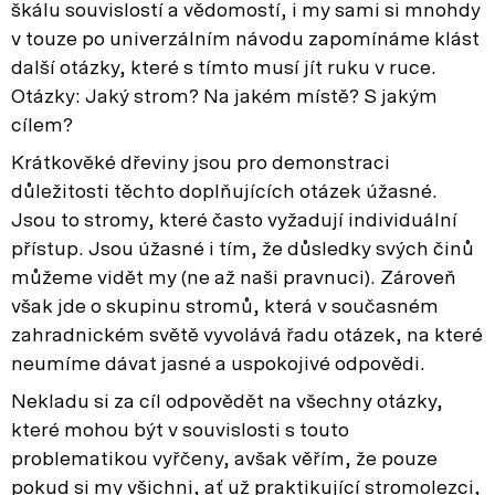
škálu souvislostí a vědomostí, i my sami si mnohdy
v touze po univerzálním návodu zapomínáme klást
další otázky, které s tímto musí jít ruku v ruce.
Otázky: Jaký strom? Na jakém místě? S jakým
cílem?
Krátkověké dřeviny jsou pro demonstraci
důležitosti těchto doplňujících otázek úžasné.
Jsou to stromy, které často vyžadují individuální
přístup. Jsou úžasné i tím, že důsledky svých činů
můžeme vidět my (ne až naši pravnuci). Zároveň
však jde o skupinu stromů, která v současném
zahradnickém světě vyvolává řadu otázek, na které
neumíme dávat jasné a uspokojivé odpovědi.
Nekladu si za cíl odpovědět na všechny otázky,
které mohou být v souvislosti s touto
problematikou vyřčeny, avšak věřím, že pouze
pokud si my všichni, ať už praktikující stromolezci,