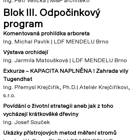
Ing. Petr Velička | M&P architekti
Blok III. Odpočinkový
program
Komentovaná prohlídka arboreta
Ing. Michal Pavlík | LDF MENDELU Brno
Výstava orchidejí
Ing. Jarmila Matoušková | LDF MENDELU Brno
Exkurze – KAPACITA NAPLNĚNA ! Zahrada vily
Tugendhat
Ing. Přemysl Krejčiřík, Ph.D.| Ateliér Krejčiříkovi,
s.r.o.
Povídání o životní strategii aneb jak z toho
vycházejí krátkověké dřeviny
Ing. Josef Souček
Ukázky přístrojových metod měření stromů