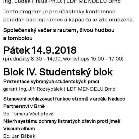
Ing. Luděk Praus Ph.D. | LDF MENDELU Brno
Tento program je pro účastníky konference
pořádán nad její rámec a kapacita je zde omezena.
Společenský večer s rautem, živou hudbou
a tombolou
Pátek 14.9.2018
(přednášky 8:30 – 14:00, workshopy 15:00 – 17:00)
Blok IV. Studentský blok
Prezentace vybraných studentských prací
garant Ing. Jiří Rozsypálek | LDF MENDELU Brno
Stanovení ochlazovací funkce stromů v areálu Nadace
Partnerství v Brně
Bc. Tamara Věchetová
Návrh systému ochrany listnatých dřevin proti jmelí
Viscum album
Bc. Jan Bábek