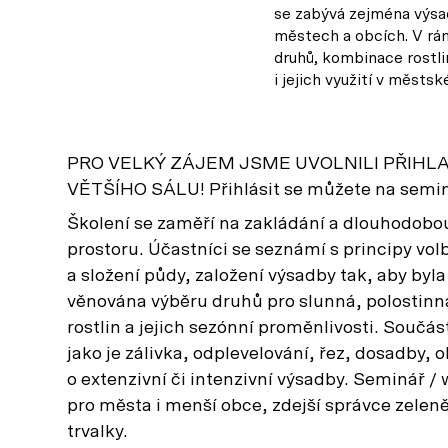
se zabývá zejména výsad
městech a obcích. V rá
druhů, kombinace rostli
i jejich využití v městs
PRO VELKÝ ZÁJEM JSME UVOLNILI PŘIHL
VĚTŠÍHO SÁLU! Přihlásit se můžete na seminá
Školení se zaměří na zakládání a dlouhodobou
prostoru. Účastníci se seznámí s principy vo
a složení půdy, založení výsadby tak, aby byl
věnována výběru druhů pro slunná, polostinn
rostlin a jejich sezónní proměnlivosti. Souč
jako je zálivka, odplevelování, řez, dosadby
o extenzivní či intenzivní výsadby. Seminář /
pro města i menší obce, zdejší správce zeleně,
trvalky.