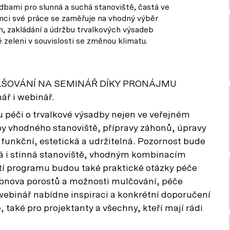
bami pro slunná a suchá stanoviště, častá ve
mci své práce se zaměřuje na vhodný výběr
n, zakládání a údržbu trvalkových výsadeb
ké zeleni v souvislosti se změnou klimatu.
AŠOVÁNÍ NA SEMINÁŘ DÍKY PRONÁJMU
ř i webinář.
 péči o trvalkové výsadby nejen ve veřejném
lby vhodného stanoviště, přípravy záhonů, úpravy
a funkční, estetická a udržitelná. Pozornost bude
á i stinná stanoviště, vhodným kombinacím
ástí programu budou také praktické otázky péče
, obnova porostů a možnosti mulčování, péče
 webinář nabídne inspiraci a konkrétní doporučení
 také pro projektanty a všechny, kteří mají rádi