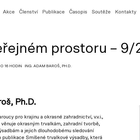
Akce
Členství
Publikace
Časopis
Soutěže
Kontakty
veřejném prostoru – 9
DO 16 HODIN ING. ADAM BAROŠ, PH.D.
oš, Ph.D.
oucy pro krajinu a okrasné zahradnictví, v.v.i.,
věnuje okrasným trvalkám, zahradní tvorbě,
sadbám a jejich dlouhodobému sledování
m publikace Smíšené trvalkové výsadby, která