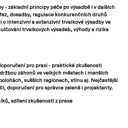
by - základní principy péče po výsadbě i v dalších
, řez, dosadby, regulace konkurenčních druhů
i o intenzivní a extenzivní trvalkové výsadby ve
lčování trvalkových výsadeb, výhody a rizika
doporučení pro praxi - praktické zkušenosti
údržbou záhonů ve velkých městech i menších
 polohách, sušších regionech, stínu aj. Nejčastější
éči, doporučení pro správce zeleně i projektanty.
íků, sdílení zkušeností z praxe