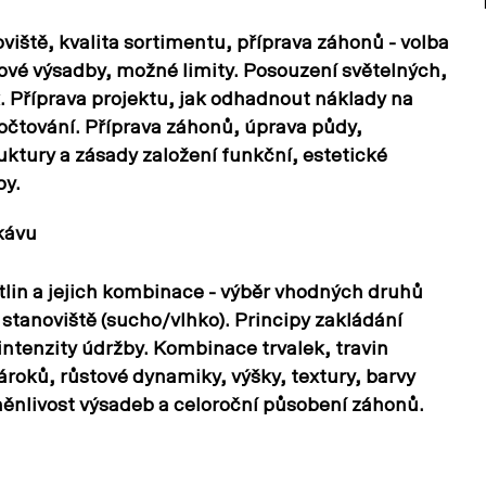
oviště, kvalita sortimentu, příprava záhonů - volba
ové výsadby, možné limity. Posouzení světelných,
 Příprava projektu, jak odhadnout náklady na
očtování. Příprava záhonů, úprava půdy,
uktury a zásady založení funkční, estetické
by.
kávu
stlin a jejich kombinace - výběr vhodných druhů
 stanoviště (sucho/vlhko). Principy zakládání
 intenzity údržby. Kombinace trvalek, travin
ároků, růstové dynamiky, výšky, textury, barvy
ěnlivost výsadeb a celoroční působení záhonů.