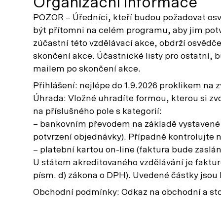
Organizační informace
POZOR – Úředníci, kteří budou požadovat osv
být přítomni na celém programu, aby jim potv
zúčastní této vzdělávací akce, obdrží osvědč
skončení akce. Účastnické listy pro ostatní, 
mailem po skončení akce.
Přihlášení: nejlépe do 1.9.2026 proklikem na z
Úhrada: Vložné uhradíte formou, kterou si zv
na příslušného pole s kategorií:
– bankovním převodem na základě vystavené f
potvrzení objednávky). Případně kontrolujte
– platební kartou on-line (faktura bude zaslán
U státem akreditovaného vzdělávání je faktur
písm. d) zákona o DPH). Uvedené částky jsou
Obchodní podmínky: Odkaz na obchodní a st