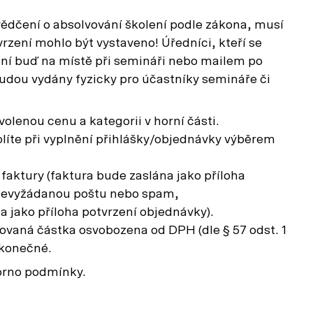
ědčení o absolvování školení podle zákona, musí
rzení mohlo být vystaveno! Úředníci, kteří se
ení buď na místě při semináři nebo mailem po
budou vydány fyzicky pro účastníky semináře či
volenou cenu a kategorii v horní části.
olíte při vyplnění přihlášky/objednávky výběrem
aktury (faktura bude zaslána jako příloha
 nevyžádanou poštu nebo spam,
a jako příloha potvrzení objednávky).
ovaná částka osvobozena od DPH (dle § 57 odst. 1
 konečné.
orno podmínky.