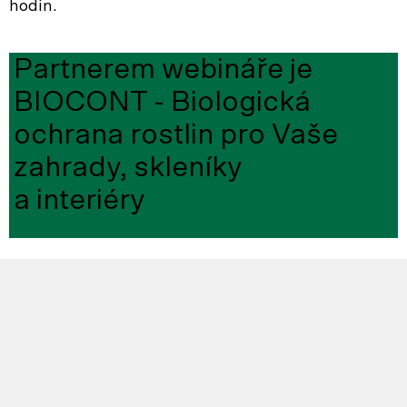
hodin.
Partnerem webináře je
BIOCONT - Biologická
ochrana rostlin pro Vaše
zahrady, skleníky
a interiéry