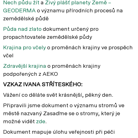
Nech půdu žít
a
Živý plášť planety Země –
GEODERMA
o významu přírodních procesů na
zemědělské půdě
Půda nad zlato
dokument určený pro
propachtovatele zemědělské půdy
Krajina pro včely
o proměnách krajiny ve prospěch
včel
Zdravější krajina
o proměnách krajiny
podpořených z AEKO
VZKAZ IVANA STŘÍTESKÉHO:
Vážení co děláte svět krásnější, pěkný den.
Připravili jsme dokument o významu stromů ve
městě nazvaný Zasaďme se o stromy, který je
možné vidět
zde
.
Dokument mapuje úlohu veřejnosti při péči