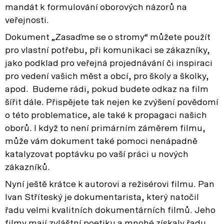
mandát k formulování oborových názorů na
veřejnosti.
Dokument „Zasaďme se o stromy“ můžete použít
pro vlastní potřebu, při komunikaci se zákazníky,
jako podklad pro veřejná projednávání či inspiraci
pro vedení vašich měst a obcí, pro školy a školky,
apod. Budeme rádi, pokud budete odkaz na film
šířit dále. Přispějete tak nejen ke zvýšení povědomí
o této problematice, ale také k propagaci našich
oborů. I když to není primárním záměrem filmu,
může vám dokument také pomoci nenápadně
katalyzovat poptávku po vaší práci u nových
zákazníků.
Nyní ještě krátce k autorovi a režisérovi filmu. Pan
Ivan Stříteský je dokumentarista, který natočil
řadu velmi kvalitních dokumentárních filmů. Jeho
filmy mají zvláštní poetiku a mnohé získaly řadu