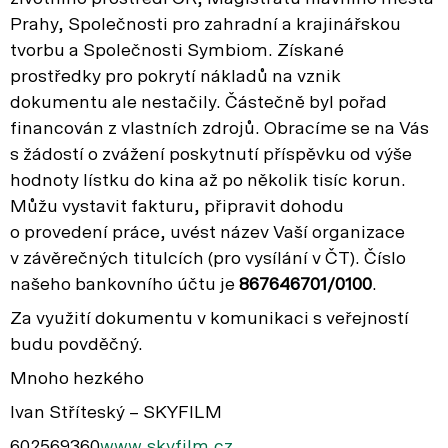
Prahy, Společnosti pro zahradní a krajinářskou
tvorbu a Společnosti Symbiom. Získané
prostředky pro pokrytí nákladů na vznik
dokumentu ale nestačily. Částečně byl pořad
financován z vlastních zdrojů. Obracíme se na Vás
s žádostí o zvážení poskytnutí příspěvku od výše
hodnoty lístku do kina až po několik tisíc korun.
Můžu vystavit fakturu, připravit dohodu
o provedení práce, uvést název Vaší organizace
v závěrečných titulcích (pro vysílání v ČT). Číslo
našeho bankovního účtu je
867646701/0100
.
Za využití dokumentu v komunikaci s veřejností
budu povděčný.
Mnoho hezkého
Ivan Stříteský – SKYFILM
602569360
www.skyfilm.cz