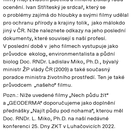
ocenění. Ivan Stříteský je srdcař, který se
o problémy zajímá do hloubky a svými filmy udělal
pro ochranu přírody a krajiny tolik, jako málokdo
jiný v ČR. Níže naleznete odkazy na jeho poslední
dokumenty, které souvisejí s naší profesí.
V poslední době v jeho filmech vystupuje jako
průvodce ekolog, environmentalista a půdní
biolog Doc. RNDr. Ladislav Miko, Ph.D., bývalý
ministr ŽP vlády ČR (2009) a také současný
poradce ministra životního prostředí. Ten je také
průvodcem „našeho“ filmu.
Pozn.: Níže uvedené filmy „Nech půdu žít“
a „GEODERMA“ doporučujeme jako doplnění
přednášky „Najít půdu pod nohama“, kterou měl
Doc. RNDr. L. Miko, Ph.D. na naší nedávné
konferenci 25. Dny ZKT v Luhačovicích 2022.