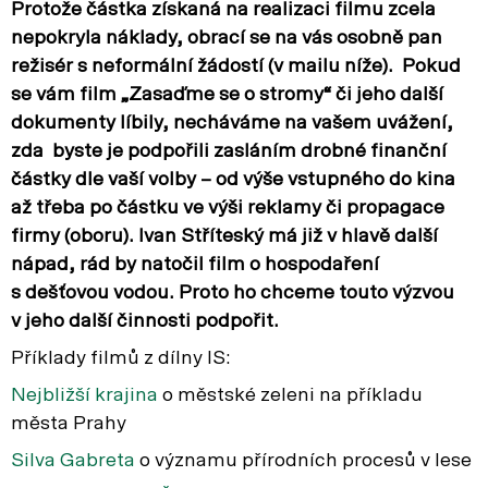
Protože částka získaná na realizaci filmu zcela
nepokryla náklady, obrací se na vás osobně pan
režisér s neformální žádostí (v mailu níže). Pokud
se vám film „Zasaďme se o stromy“ či jeho další
dokumenty líbily, necháváme na vašem uvážení,
zda byste je podpořili zasláním drobné finanční
částky dle vaší volby – od výše vstupného do kina
až třeba po částku ve výši reklamy či propagace
firmy (oboru). Ivan Stříteský má již v hlavě další
nápad, rád by natočil film o hospodaření
s dešťovou vodou. Proto ho chceme touto výzvou
v jeho další činnosti podpořit.
Příklady filmů z dílny IS:
Nejbližší krajina
o městské zeleni na příkladu
města Prahy
Silva Gabreta
o významu přírodních procesů v lese