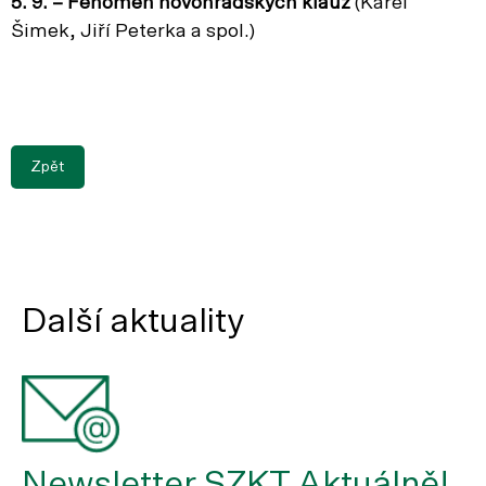
5. 9. – Fenomén novohradských klauz
(Karel
Šimek, Jiří Peterka a spol.)
Zpět
Další aktuality
Newsletter SZKT Aktuálně!