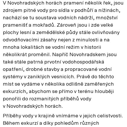
V Novohradských horách pramení několik řek, jsou
zdrojem pitné vody pro sídla v podhůří a nížinách,
nachází se tu soustava vodních nádrží, množství
pramenišť a mokřadů. Zároveň jsou i zde velké
plochy lesní a zemědělské půdy stále ovlivňovány
odvodňovacími zásahy nejen z minulosti a na
mnoha lokalitách se vodní režim v historii
několikrát proměnil. Napříč Novohradskem jsou
také stále patrná prvotní vodohospodářská
opatření, drobné stavby a propracované vodní
systémy v zaniklých vesnicích. Právě do těchto
míst se vydáme v několika odlišně zaměřených
exkurzích, abychom se přímo v terénu hlouběji
ponořili do rozmanitých příběhů vody
v Novohradských horách.
Příběhy vody v krajině vnímáme v jejich celistvosti.
Během exkurzí a díky pohledům různých