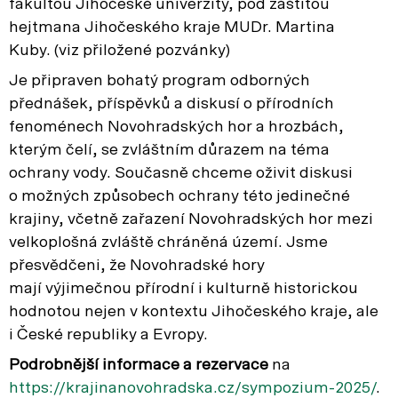
fakultou Jihočeské univerzity, pod záštitou
hejtmana Jihočeského kraje MUDr. Martina
Kuby. (viz přiložené pozvánky)
Je připraven bohatý program odborných
přednášek, příspěvků a diskusí o přírodních
fenoménech Novohradských hor a hrozbách,
kterým čelí, se zvláštním důrazem na téma
ochrany vody. Současně chceme oživit diskusi
o možných způsobech ochrany této jedinečné
krajiny, včetně zařazení Novohradských hor mezi
velkoplošná zvláště chráněná území. Jsme
přesvědčeni, že Novohradské hory
mají výjimečnou přírodní i kulturně historickou
hodnotou nejen v kontextu Jihočeského kraje, ale
i České republiky a Evropy.
Podrobnější informace a rezervace
na
https://krajinanovohradska.cz/sympozium-2025/
.