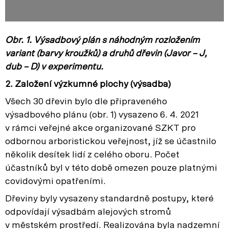
Obr. 1. Výsadbový plán s náhodným rozložením
variant (barvy kroužků) a druhů dřevin (Javor – J,
dub – D) v experimentu.
2. Založení výzkumné plochy (výsadba)
Všech 30 dřevin bylo dle připraveného
výsadbového plánu (obr. 1) vysazeno 6. 4. 2021
v rámci veřejné akce organizované SZKT pro
odbornou arboristickou veřejnost, jíž se účastnilo
několik desítek lidí z celého oboru. Počet
účastníků byl v této době omezen pouze platnými
covidovými opatřeními.
Dřeviny byly vysazeny standardně postupy, které
odpovídají výsadbám alejových stromů
v městském prostředí. Realizována byla nadzemní