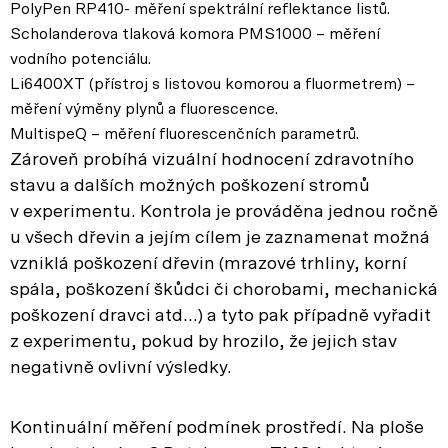
PolyPen RP410- měření spektrální reflektance listů.
Scholanderova tlaková komora PMS1000 – měření
vodního potenciálu.
Li6400XT (přístroj s listovou komorou a fluormetrem) –
měření výměny plynů a fluorescence.
MultispeQ – měření fluorescenčních parametrů.
Zároveň probíhá vizuální hodnocení zdravotního
stavu a dalších možných poškození stromů
v experimentu. Kontrola je prováděna jednou ročně
u všech dřevin a jejím cílem je zaznamenat možná
vzniklá poškození dřevin (mrazové trhliny, korní
spála, poškození škůdci či chorobami, mechanická
poškození dravci atd…) a tyto pak případně vyřadit
z experimentu, pokud by hrozilo, že jejich stav
negativně ovlivní výsledky.
Kontinuální měření podmínek prostředí. Na ploše