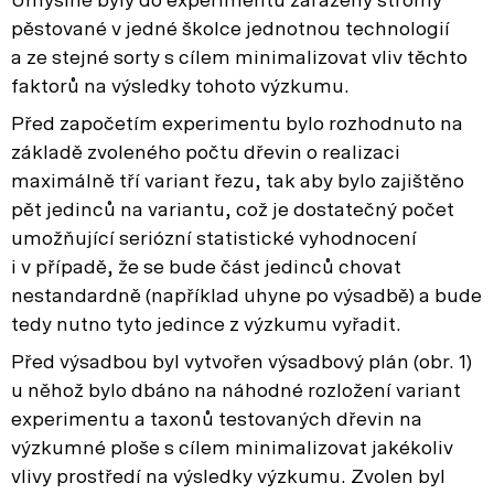
Úmyslně byly do experimentu zařazeny stromy
pěstované v jedné školce jednotnou technologií
a ze stejné sorty s cílem minimalizovat vliv těchto
faktorů na výsledky tohoto výzkumu.
Před započetím experimentu bylo rozhodnuto na
základě zvoleného počtu dřevin o realizaci
maximálně tří variant řezu, tak aby bylo zajištěno
pět jedinců na variantu, což je dostatečný počet
umožňující seriózní statistické vyhodnocení
i v případě, že se bude část jedinců chovat
nestandardně (například uhyne po výsadbě) a bude
tedy nutno tyto jedince z výzkumu vyřadit.
Před výsadbou byl vytvořen výsadbový plán (obr. 1)
u něhož bylo dbáno na náhodné rozložení variant
experimentu a taxonů testovaných dřevin na
výzkumné ploše s cílem minimalizovat jakékoliv
vlivy prostředí na výsledky výzkumu. Zvolen byl