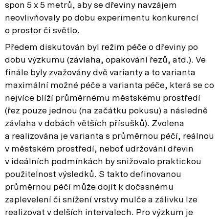
spon 5 x 5 metrů, aby se dřeviny navzájem
neovlivňovaly po dobu experimentu konkurencí
o prostor či světlo.
Předem diskutován byl režim péče o dřeviny po
dobu výzkumu (závlaha, opakování řezů, atd.). Ve
finále byly zvažovány dvě varianty a to varianta
maximální možné péče a varianta péče, která se co
nejvíce blíží průměrnému městskému prostředí
(řez pouze jednou (na začátku pokusu) a následně
závlaha v dobách větších přísušků). Zvolena
a realizována je varianta s průměrnou péčí, reálnou
v městském prostředí, neboť udržování dřevin
v ideálních podmínkách by snižovalo praktickou
použitelnost výsledků. S takto definovanou
průměrnou péčí může dojít k dočasnému
zaplevelení či snížení vrstvy mulče a zálivku lze
realizovat v delších intervalech. Pro výzkum je