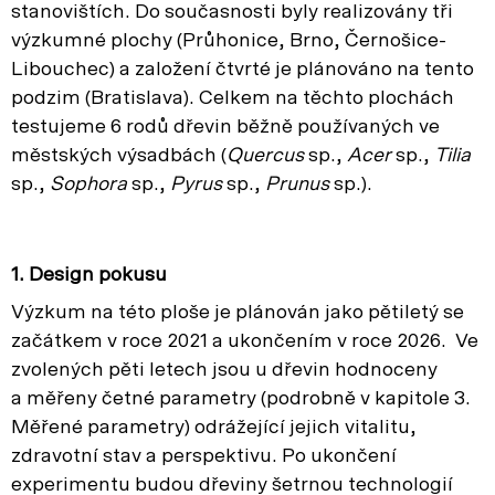
stanovištích. Do současnosti byly realizovány tři
výzkumné plochy (Průhonice, Brno, Černošice-
Libouchec) a založení čtvrté je plánováno na tento
podzim (Bratislava). Celkem na těchto plochách
testujeme 6 rodů dřevin běžně používaných ve
městských výsadbách (
Quercus
sp.,
Acer
sp.,
Tilia
sp.,
Sophora
sp.,
Pyrus
sp.,
Prunus
sp.).
1. Design pokusu
Výzkum na této ploše je plánován jako pětiletý se
začátkem v roce 2021 a ukončením v roce 2026. Ve
zvolených pěti letech jsou u dřevin hodnoceny
a měřeny četné parametry (podrobně v kapitole 3.
Měřené parametry) odrážející jejich vitalitu,
zdravotní stav a perspektivu. Po ukončení
experimentu budou dřeviny šetrnou technologií