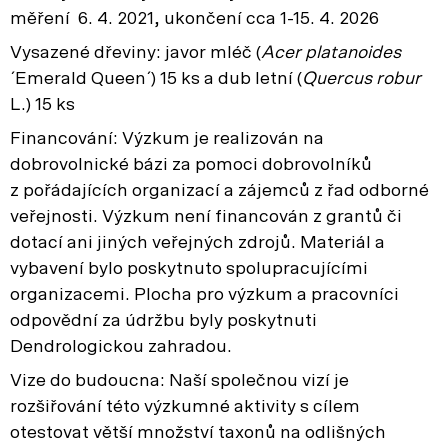
měření 6. 4. 2021, ukončení cca 1-15. 4. 2026
Vysazené dřeviny: javor mléč (
Acer platanoides
´Emerald Queen´) 15 ks a dub letní (
Quercus robur
L.) 15 ks
Financování: Výzkum je realizován na
dobrovolnické bázi za pomoci dobrovolníků
z pořádajících organizací a zájemců z řad odborné
veřejnosti. Výzkum není financován z grantů či
dotací ani jiných veřejných zdrojů. Materiál a
vybavení bylo poskytnuto spolupracujícími
organizacemi. Plocha pro výzkum a pracovníci
odpovědní za údržbu byly poskytnuti
Dendrologickou zahradou.
Vize do budoucna: Naší společnou vizí je
rozšiřování této výzkumné aktivity s cílem
otestovat větší množství taxonů na odlišných