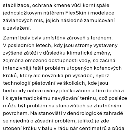
stabilizace, ochrana kmene vůči korní spále
jednosložkovým nátěrem FlexSkin i modelace
závlahových mís, jejich následné zamulčování
a zavlažení.
Zemní baly byly umístěny zároveň s terénem.
V posledních letech, kdy jsou stromy vystaveny
zvýšené zátěži v důsledku klimatické změny,
zejména omezené dostupnosti vody, se začíná
intenzivněji řešit problém utopených kořenových
krčků, který ale nevzniká při výsadbě, nýbrž
technologií pěstování ve školkách, kde jsou
herbicidy nahrazovány plečkováním a tím dochází
i k systematickému navyšování terénu, což posléze
může být problém na stanovištích se zhutněným
povrchem. Na stanovišti v dendrologické zahradě
se nejedná o zásadní problém, jelikož je zde
utopení krčku v balu v řádu pár centimetrů a půda