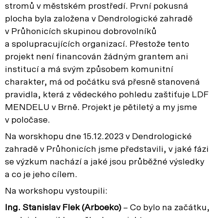
stromů v městském prostředí. První pokusná
plocha byla založena v Dendrologické zahradě
v Průhonicích skupinou dobrovolníků
a spolupracujících organizací. Přestože tento
projekt není financován žádným grantem ani
institucí a má svým způsobem komunitní
charakter, má od počátku svá přesně stanovená
pravidla, která z vědeckého pohledu zaštiťuje LDF
MENDELU v Brně. Projekt je pětiletý a my jsme
v poločase.
Na worskhopu dne 15.12.2023 v Dendrologické
zahradě v Průhonicích jsme představili, v jaké fázi
se výzkum nachází a jaké jsou průběžné výsledky
a co je jeho cílem.
Na workshopu vystoupili:
Ing. Stanislav Flek (Arboeko)
– Co bylo na začátku,