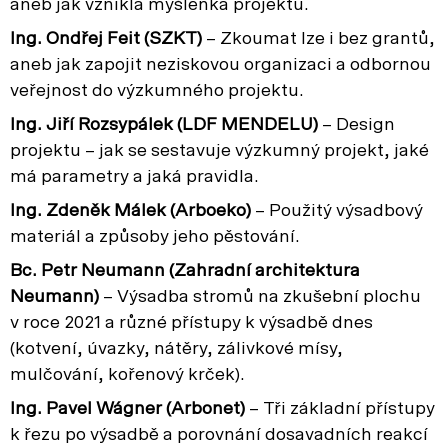
aneb jak vznikla myšlenka projektu.
Ing. Ondřej Feit (SZKT)
– Zkoumat lze i bez grantů,
aneb jak zapojit neziskovou organizaci a odbornou
veřejnost do výzkumného projektu.
Ing. Jiří Rozsypálek (LDF MENDELU)
– Design
projektu – jak se sestavuje výzkumný projekt, jaké
má parametry a jaká pravidla.
Ing. Zdeněk Málek (Arboeko)
– Použitý výsadbový
materiál a způsoby jeho pěstování.
Bc. Petr Neumann (Zahradní architektura
Neumann)
– Výsadba stromů na zkušební plochu
v roce 2021 a různé přístupy k výsadbě dnes
(kotvení, úvazky, nátěry, zálivkové mísy,
mulčování, kořenový krček).
Ing. Pavel Wágner (Arbonet)
– Tři základní přístupy
k řezu po výsadbě a porovnání dosavadních reakcí