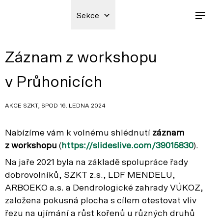
Sekce
Záznam z workshopu
v Průhonicích
AKCE SZKT, SPOD 16. LEDNA 2024
Nabízíme vám k volnému shlédnutí
záznam
z workshopu
(
https://slideslive.com/39015830
).
Na jaře 2021 byla na základě spolupráce řady
dobrovolníků, SZKT z.s., LDF MENDELU,
ARBOEKO a.s. a Dendrologické zahrady VÚKOZ,
založena pokusná plocha s cílem otestovat vliv
řezu na ujímání a růst kořenů u různých druhů