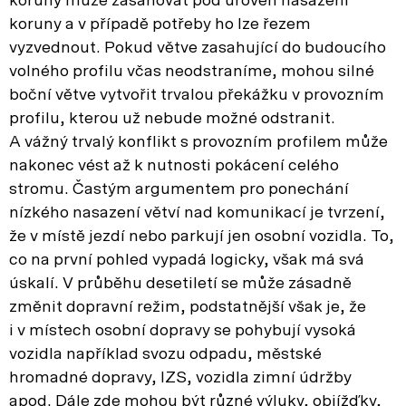
koruny může zasahovat pod úroveň nasazení
koruny a v případě potřeby ho lze řezem
vyzvednout. Pokud větve zasahující do budoucího
volného profilu včas neodstraníme, mohou silné
boční větve vytvořit trvalou překážku v provozním
profilu, kterou už nebude možné odstranit.
A vážný trvalý konflikt s provozním profilem může
nakonec vést až k nutnosti pokácení celého
stromu. Častým argumentem pro ponechání
nízkého nasazení větví nad komunikací je tvrzení,
že v místě jezdí nebo parkují jen osobní vozidla. To,
co na první pohled vypadá logicky, však má svá
úskalí. V průběhu desetiletí se může zásadně
změnit dopravní režim, podstatnější však je, že
i v místech osobní dopravy se pohybují vysoká
vozidla například svozu odpadu, městské
hromadné dopravy, IZS, vozidla zimní údržby
apod. Dále zde mohou být různé výluky, objížďky,