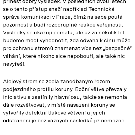
přinést dobrý výsledek. V posledních dvou letech
se o tento přístup snaží například Technická
správa komunikaci v Praze, čímž na sebe poutá
pozornost a budí rozporuplné reakce veřejnosti.
Výsledky se ukazují pomalu, ale už za několik let
budeme moct vyhodnotit, zda odvaha k činu může
pro ochranu stromů znamenat více než „bezpečné“
váhání, které nikoho sice nepobouří, ale také nic
nevyřeší.
Alejový strom se zcela zanedbaným řezem
podjezdného profilu koruny. Boční větve převzaly
iniciativu a zastínily hlavní osu, takže se nemohla
dále rozvětvovat, v místě nasazení koruny se
vytvořily defektní tlakové větvení a jejich
odstranění je bez vážných následků již nemožné.