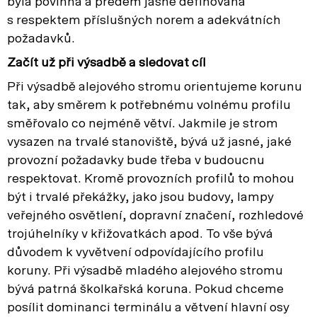
byla povinná a předem jasně definovaná
s respektem příslušných norem a adekvátních
požadavků.
Začít už při výsadbě a sledovat cíl
Při výsadbě alejového stromu orientujeme korunu
tak, aby směrem k potřebnému volnému profilu
směřovalo co nejméně větví. Jakmile je strom
vysazen na trvalé stanoviště, bývá už jasné, jaké
provozní požadavky bude třeba v budoucnu
respektovat. Kromě provozních profilů to mohou
být i trvalé překážky, jako jsou budovy, lampy
veřejného osvětlení, dopravní značení, rozhledové
trojúhelníky v křižovatkách apod. To vše bývá
důvodem k vyvětvení odpovídajícího profilu
koruny. Při výsadbě mladého alejového stromu
bývá patrná školkařská koruna. Pokud chceme
posílit dominanci terminálu a větvení hlavní osy