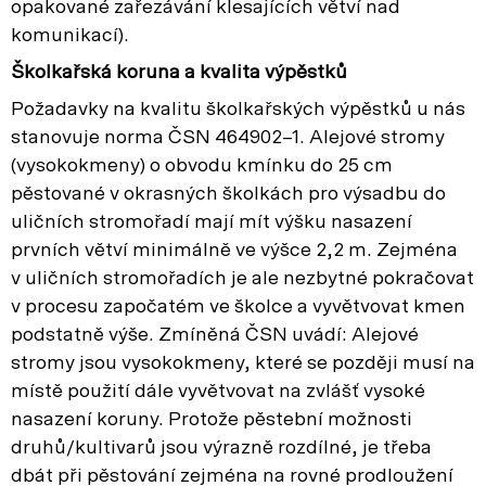
opakované zařezávání klesajících větví nad
komunikací).
Školkařská koruna a kvalita výpěstků
Požadavky na kvalitu školkařských výpěstků u nás
stanovuje norma ČSN 464902–1. Alejové stromy
(vysokokmeny) o obvodu kmínku do 25 cm
pěstované v okrasných školkách pro výsadbu do
uličních stromořadí mají mít výšku nasazení
prvních větví minimálně ve výšce 2,2 m. Zejména
v uličních stromořadích je ale nezbytné pokračovat
v procesu započatém ve školce a vyvětvovat kmen
podstatně výše. Zmíněná ČSN uvádí: Alejové
stromy jsou vysokokmeny, které se později musí na
místě použití dále vyvětvovat na zvlášť vysoké
nasazení koruny. Protože pěstební možnosti
druhů/kultivarů jsou výrazně rozdílné, je třeba
dbát při pěstování zejména na rovné prodloužení