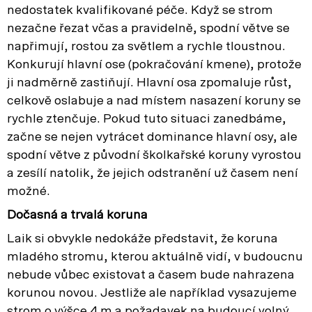
nedostatek kvalifikované péče. Když se strom
nezačne řezat včas a pravidelně, spodní větve se
napřimují, rostou za světlem a rychle tloustnou.
Konkurují hlavní ose (pokračování kmene), protože
ji nadměrně zastiňují. Hlavní osa zpomaluje růst,
celkově oslabuje a nad místem nasazení koruny se
rychle ztenčuje. Pokud tuto situaci zanedbáme,
začne se nejen vytrácet dominance hlavní osy, ale
spodní větve z původní školkařské koruny vyrostou
a zesílí natolik, že jejich odstranění už časem není
možné.
Dočasná a trvalá koruna
Laik si obvykle nedokáže představit, že koruna
mladého stromu, kterou aktuálně vidí, v budoucnu
nebude vůbec existovat a časem bude nahrazena
korunou novou. Jestliže ale například vysazujeme
strom o výšce 4 m a požadavek na budoucí volný