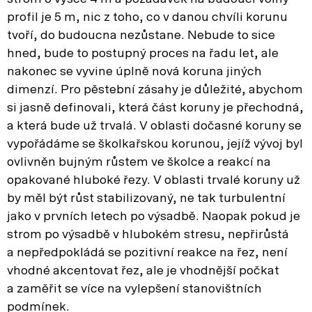
profil je 5 m, nic z toho, co v danou chvíli korunu
tvoří, do budoucna nezůstane. Nebude to sice
hned, bude to postupný proces na řadu let, ale
nakonec se vyvine úplně nová koruna jiných
dimenzí. Pro pěstební zásahy je důležité, abychom
si jasně definovali, která část koruny je přechodná,
a která bude už trvalá. V oblasti dočasné koruny se
vypořádáme se školkařskou korunou, jejíž vývoj byl
ovlivněn bujným růstem ve školce a reakcí na
opakované hluboké řezy. V oblasti trvalé koruny už
by měl být růst stabilizovaný, ne tak turbulentní
jako v prvních letech po výsadbě. Naopak pokud je
strom po výsadbě v hlubokém stresu, nepřirůstá
a nepředpokládá se pozitivní reakce na řez, není
vhodné akcentovat řez, ale je vhodnější počkat
a zaměřit se více na vylepšení stanovištních
podmínek.