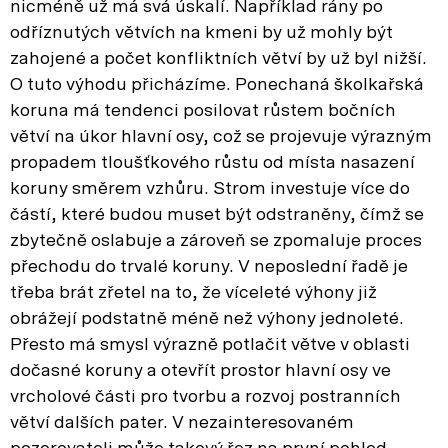
nicméně už má svá úskalí. Například rány po
odříznutých větvích na kmeni by už mohly být
zahojené a počet konfliktních větví by už byl nižší.
O tuto výhodu přicházíme. Ponechaná školkařská
koruna má tendenci posilovat růstem bočních
větví na úkor hlavní osy, což se projevuje výrazným
propadem tloušťkového růstu od místa nasazení
koruny směrem vzhůru. Strom investuje více do
částí, které budou muset být odstraněny, čímž se
zbytečně oslabuje a zároveň se zpomaluje proces
přechodu do trvalé koruny. V neposlední řadě je
třeba brát zřetel na to, že víceleté výhony již
obrážejí podstatně méně než výhony jednoleté.
Přesto má smysl výrazně potlačit větve v oblasti
dočasné koruny a otevřít prostor hlavní osy ve
vrcholové části pro tvorbu a rozvoj postranních
větví dalších pater. V nezainteresovaném