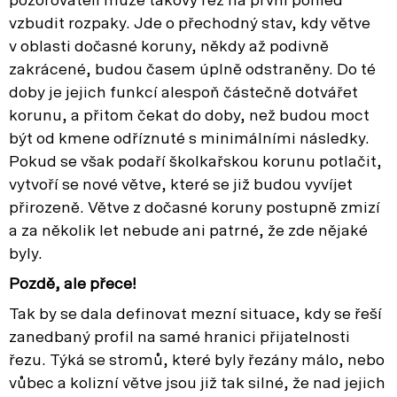
pozorovateli může takový řez na první pohled
vzbudit rozpaky. Jde o přechodný stav, kdy větve
v oblasti dočasné koruny, někdy až podivně
zakrácené, budou časem úplně odstraněny. Do té
doby je jejich funkcí alespoň částečně dotvářet
korunu, a přitom čekat do doby, než budou moct
být od kmene odříznuté s minimálními následky.
Pokud se však podaří školkařskou korunu potlačit,
vytvoří se nové větve, které se již budou vyvíjet
přirozeně. Větve z dočasné koruny postupně zmizí
a za několik let nebude ani patrné, že zde nějaké
byly.
Pozdě, ale přece!
Tak by se dala definovat mezní situace, kdy se řeší
zanedbaný profil na samé hranici přijatelnosti
řezu. Týká se stromů, které byly řezány málo, nebo
vůbec a kolizní větve jsou již tak silné, že nad jejich