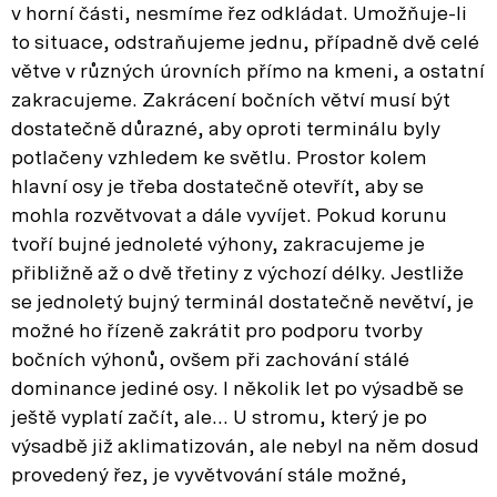
v horní části, nesmíme řez odkládat. Umožňuje-li
to situace, odstraňujeme jednu, případně dvě celé
větve v různých úrovních přímo na kmeni, a ostatní
zakracujeme. Zakrácení bočních větví musí být
dostatečně důrazné, aby oproti terminálu byly
potlačeny vzhledem ke světlu. Prostor kolem
hlavní osy je třeba dostatečně otevřít, aby se
mohla rozvětvovat a dále vyvíjet. Pokud korunu
tvoří bujné jednoleté výhony, zakracujeme je
přibližně až o dvě třetiny z výchozí délky. Jestliže
se jednoletý bujný terminál dostatečně nevětví, je
možné ho řízeně zakrátit pro podporu tvorby
bočních výhonů, ovšem při zachování stálé
dominance jediné osy. I několik let po výsadbě se
ještě vyplatí začít, ale… U stromu, který je po
výsadbě již aklimatizován, ale nebyl na něm dosud
provedený řez, je vyvětvování stále možné,