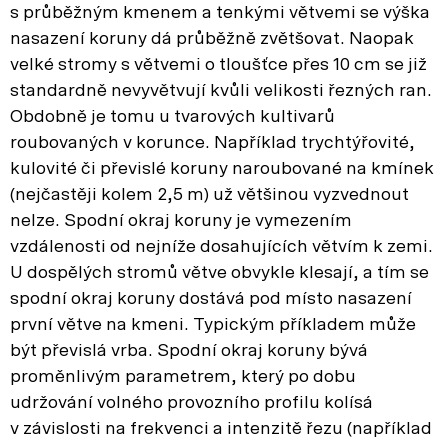
s průběžným kmenem a tenkými větvemi se výška
nasazení koruny dá průběžně zvětšovat. Naopak
velké stromy s větvemi o tloušťce přes 10 cm se již
standardně nevyvětvují kvůli velikosti řezných ran.
Obdobně je tomu u tvarových kultivarů
roubovaných v korunce. Například trychtýřovité,
kulovité či převislé koruny naroubované na kmínek
(nejčastěji kolem 2,5 m) už většinou vyzvednout
nelze. Spodní okraj koruny je vymezením
vzdálenosti od nejníže dosahujících větvím k zemi.
U dospělých stromů větve obvykle klesají, a tím se
spodní okraj koruny dostává pod místo nasazení
první větve na kmeni. Typickým příkladem může
být převislá vrba. Spodní okraj koruny bývá
proměnlivým parametrem, který po dobu
udržování volného provozního profilu kolísá
v závislosti na frekvenci a intenzitě řezu (například