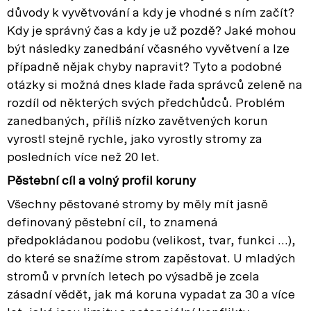
důvody k vyvětvování a kdy je vhodné s ním začít?
Kdy je správný čas a kdy je už pozdě? Jaké mohou
být následky zanedbání včasného vyvětvení a lze
případně nějak chyby napravit? Tyto a podobné
otázky si možná dnes klade řada správců zeleně na
rozdíl od některých svých předchůdců. Problém
zanedbaných, příliš nízko zavětvených korun
vyrostl stejně rychle, jako vyrostly stromy za
posledních více než 20 let.
Pěstební cíl a volný profil koruny
Všechny pěstované stromy by měly mít jasně
definovaný pěstební cíl, to znamená
předpokládanou podobu (velikost, tvar, funkci …),
do které se snažíme strom zapěstovat. U mladých
stromů v prvních letech po výsadbě je zcela
zásadní vědět, jak má koruna vypadat za 30 a více