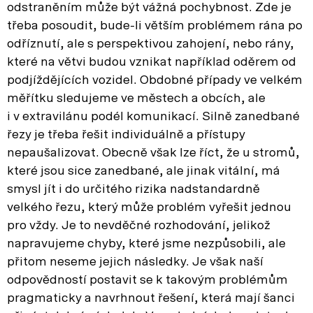
odstraněním může být vážná pochybnost. Zde je
třeba posoudit, bude-li větším problémem rána po
odříznutí, ale s perspektivou zahojení, nebo rány,
které na větvi budou vznikat například oděrem od
podjíždějících vozidel. Obdobné případy ve velkém
měřítku sledujeme ve městech a obcích, ale
i v extravilánu podél komunikací. Silně zanedbané
řezy je třeba řešit individuálně a přístupy
nepaušalizovat. Obecně však lze říct, že u stromů,
které jsou sice zanedbané, ale jinak vitální, má
smysl jít i do určitého rizika nadstandardně
velkého řezu, který může problém vyřešit jednou
pro vždy. Je to nevděčné rozhodování, jelikož
napravujeme chyby, které jsme nezpůsobili, ale
přitom neseme jejich následky. Je však naší
odpovědností postavit se k takovým problémům
pragmaticky a navrhnout řešení, která mají šanci