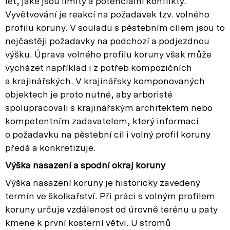
let, jaké jsou limity a potenciální konflikty.
Vyvětvování je reakcí na požadavek tzv. volného
profilu koruny. V souladu s pěstebním cílem jsou to
nejčastěji požadavky na podchozí a podjezdnou
výšku. Úprava volného profilu koruny však může
vycházet například i z potřeb kompozičních
a krajinářských. V krajinářsky komponovaných
objektech je proto nutné, aby arboristé
spolupracovali s krajinářským architektem nebo
kompetentním zadavatelem, který informaci
o požadavku na pěstební cíl i volný profil koruny
předá a konkretizuje.
Výška nasazení a spodní okraj koruny
Výška nasazení koruny je historicky zavedený
termín ve školkařství. Při práci s volným profilem
koruny určuje vzdálenost od úrovně terénu u paty
kmene k první kosterní větvi. U stromů