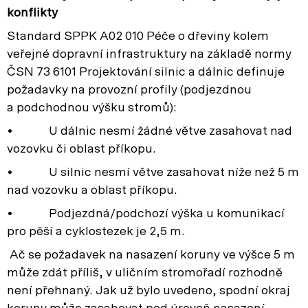
konflikty
Standard SPPK A02 010 Péče o dřeviny kolem
veřejné dopravní infrastruktury na základě normy
ČSN 73 6101 Projektování silnic a dálnic definuje
požadavky na provozní profily (podjezdnou
a podchodnou výšku stromů):
• U dálnic nesmí žádné větve zasahovat nad
vozovku či oblast příkopu.
• U silnic nesmí větve zasahovat níže než 5 m
nad vozovku a oblast příkopu.
• Podjezdná/podchozí výška u komunikací
pro pěší a cyklostezek je 2,5 m.
Ač se požadavek na nasazení koruny ve výšce 5 m
může zdát příliš, v uličním stromořadí rozhodně
není přehnaný. Jak už bylo uvedeno, spodní okraj