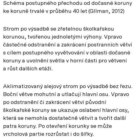
Schéma postupného přechodu od dočasné koruny
ke koruně trvalé v průběhu 40 let (Gllman, 2012)
Strom po výsadbě se zřetelnou školkařskou
korunou, tvořenou jednoletými výhony. Vpravo
částečné odstranění a zakrácení postranních větví
s cílem postupného vyvětvování v oblasti dočasné
koruny a uvolnění světla v horní části pro větvení
a růst dalších etáží.
Aklimatizovaný alejový strom po výsadbě bez řezu.
Boční větve mohutní a utlačují hlavní osu. Vpravo
po odstranění či zakrácení větví původní
školkařské koruny se ukazuje oslabení hlavní osy,
která se nemohla dostatečně větvit a tvořit další
patra koruny. Po otevření korunky se může
vrcholová partie rozrůstat i do šířky.