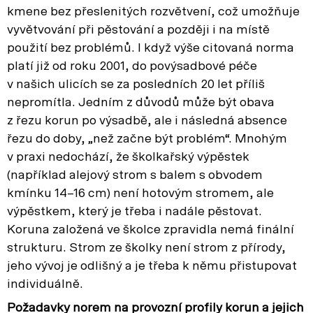
kmene bez přeslenitých rozvětvení, což umožňuje
vyvětvování při pěstování a později i na místě
použití bez problémů. I když výše citovaná norma
platí již od roku 2001, do povýsadbové péče
v našich ulicích se za posledních 20 let příliš
nepromítla. Jedním z důvodů může být obava
z řezu korun po výsadbě, ale i následná absence
řezu do doby, „než začne být problém“. Mnohým
v praxi nedochází, že školkařský výpěstek
(například alejový strom s balem s obvodem
kmínku 14–16 cm) není hotovým stromem, ale
výpěstkem, který je třeba i nadále pěstovat.
Koruna založená ve školce zpravidla nemá finální
strukturu. Strom ze školky není strom z přírody,
jeho vývoj je odlišný a je třeba k němu přistupovat
individuálně.
Požadavky norem na provozní profily korun a jejich