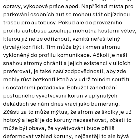
opravy, výkopové práce apod. Například místa pro
parkování osobních aut se mohou stát objízdnou
trasou pro autobusy. Pokud ale do provozního
profilu autobusu zasahuje mohutná kosterní větev,
kterou již nelze odříznout, vzniká neřešitelný
(trvalý) konflikt. Tím může být i kmen stromu
vykloněný do profilu komunikace. Ačkoli je naší
snahou stromy chránit a jejich existenci v ulicích
preferovat, je také naší zodpovědností, aby zde
mohly růst bezkonfliktně a v udržitelném soužití
i s ostatními požadavky. Bohužel zanedbání
postupného vyvětvování korun v uplynulých
dekádách se nám dnes vrací jako bumerang.
Zčásti za to může mýtus, že strom ze školky je už
hotový a lepší je do koruny nezasahovat, zčásti to
může být obava, že vyvětvování bude příliš
deformovat vzhled koruny, nejčastěji to ale bývá