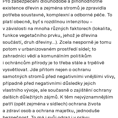
Pro zabezpečení dlouhodobé a plnohodnotné
existence dřevin a zejména stromů je zpravidla
potřeba soustavné, komplexní a odborné péče. To
platí obecně, byť s rozdílnou intenzitou –
v závislosti na mnoha různých faktorech (lokalita,
funkce vegetačního prvku, jehož je dřevina
součástí, druh dřeviny…). Zcela nesporně je tomu
potom v urbanizovaném prostředí sídel; to
zahradníci vědí a komunálním politikům
i ochráncům přírody je to třeba stále a trpělivě
vysvětlovat. Jde přitom nejen o ochranu
samotných stromů před negativními vnějšími vlivy,
případně před negativními důsledky jejich
vlastního vývoje, ale současně o zajištění ochrany
dalších důležitých zájmů. K těm nejvýznamnějším
patří (opět zejména v sídlech) ochrana života
a zdraví osob a ochrana majetku, jednoduše
bezpečnost. To má i svůj odraz i v právu.