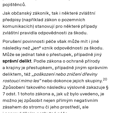
pojištěnců.
Jak občanský zákoník, tak i některé zvláštní
předpisy (například zákon o pozemních
komunikacích) stanovují pro některé případy
zvláštní pravidla odpovědnosti za škodu.
Porušení povinnosti péče však může mít i jiné
následky než „jen“ vznik odpovědnosti za škodu.
Může se jednat také o přestupek, případně jiný
správní delikt
. Podle zákona o ochraně přírody
a krajiny je přestupkem, případně jiným správním
deliktem, též
„poškození nebo zničení dřeviny
20
rostoucí mimo les“
nebo dokonce jejich skupiny.
Způsobení takového následku výslovně zakazuje §
7 odst. 1 tohoto zákona a, jak už bylo uvedeno, je
možno jej způsobit nejen přímým negativním
zásahem do stromu či jeho prostředí, ale