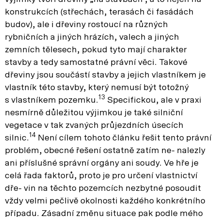
konstrukcích (střechách, terasách či fasádách
budov), ale i dřeviny rostoucí na různých
rybničních a jiných hrázích, valech a jiných
zemních tělesech, pokud tyto mají charakter
stavby a tedy samostatné právní věci. Takové
dřeviny jsou součástí stavby a jejich vlastníkem je
vlastník této stavby, který nemusí být totožný
13
s vlastníkem pozemku.
Specifickou, ale v praxi
nesmírně důležitou výjimkou je také silniční
vegetace v tak zvaných průjezdních úsecích
14
silnic.
Není cílem tohoto článku řešit tento právní
problém, obecné řešení ostatně zatím ne- nalezly
ani příslušné správní orgány ani soudy. Ve hře je
celá řada faktorů, proto je pro určení vlastnictví
dře- vin na těchto pozemcích nezbytné posoudit
vždy velmi pečlivě okolnosti každého konkrétního
případu. Zásadní změnu situace pak podle mého