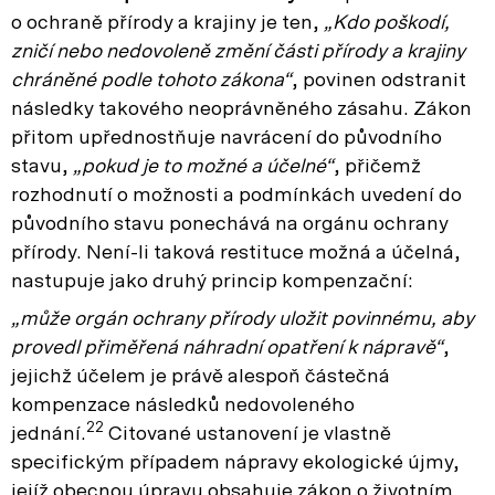
o ochraně přírody a krajiny je ten,
„Kdo poškodí,
zničí nebo nedovoleně změní části přírody a krajiny
chráněné podle tohoto zákona“
, povinen odstranit
následky takového neoprávněného zásahu. Zákon
přitom upřednostňuje navrácení do původního
stavu,
„pokud je to možné a účelné“
, přičemž
rozhodnutí o možnosti a podmínkách uvedení do
původního stavu ponechává na orgánu ochrany
přírody. Není-li taková restituce možná a účelná,
nastupuje jako druhý princip kompenzační:
„může orgán ochrany přírody uložit povinnému, aby
provedl přiměřená náhradní opatření k nápravě“
,
jejichž účelem je právě alespoň částečná
kompenzace následků nedovoleného
22
jednání.
Citované ustanovení je vlastně
specifickým případem nápravy ekologické újmy,
jejíž obecnou úpravu obsahuje zákon o životním