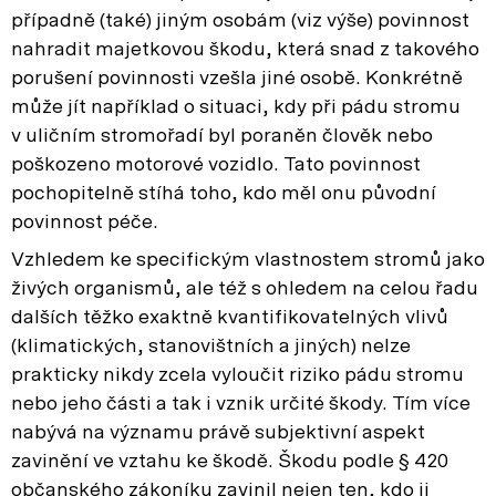
případně (také) jiným osobám (viz výše) povinnost
nahradit majetkovou škodu, která snad z takového
porušení povinnosti vzešla jiné osobě. Konkrétně
může jít například o situaci, kdy při pádu stromu
v uličním stromořadí byl poraněn člověk nebo
poškozeno motorové vozidlo. Tato povinnost
pochopitelně stíhá toho, kdo měl onu původní
povinnost péče.
Vzhledem ke specifickým vlastnostem stromů jako
živých organismů, ale též s ohledem na celou řadu
dalších těžko exaktně kvantifikovatelných vlivů
(klimatických, stanovištních a jiných) nelze
prakticky nikdy zcela vyloučit riziko pádu stromu
nebo jeho části a tak i vznik určité škody. Tím více
nabývá na významu právě subjektivní aspekt
zavinění ve vztahu ke škodě. Škodu podle § 420
občanského zákoníku zavinil nejen ten, kdo ji