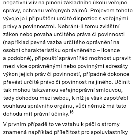
negativní vliv na plnění základního úkolu veřejné
správy, ochranu veřejných zájmů. Projevem tohoto
vývoje je i připuštění určité dispozice s veřejnými
právy a povinnostmi. Nebrání-li tomu zvláštní
zákon nebo povaha určitého práva či povinnosti
(například pevná vazba určitého oprávnění na
osobní charakteristiku oprávněného – licence
a podobně), připouští správní řád možnost upravit
mezi více oprávněnými nebo povinnými adresáty
výkon jejich práv či povinností, případně dokonce
převést určité právo či povinnost na jiného. Učinit
tak mohou takzvanou veřejnoprávní smlouvou,
tedy dohodou mezi sebou, k níž je však zapotřebí
souhlasu správního orgánu, vůči němuž má tato
16
dohoda mít právní účinky.
V prvním případě to ve vztahu k péči o stromy
znamená například příležitost pro spoluvlastníky