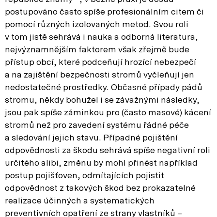
postupováno často spíše profesionálním citem či
pomocí různých izolovaných metod. Svou roli
v tom jistě sehrává i nauka a odborná literatura,
nejvýznamnějším faktorem však zřejmě bude
přístup obcí, které podceňují hrozící nebezpečí
a na zajištění bezpečnosti stromů vyčleňují jen
nedostatečné prostředky. Občasné případy pádů
stromu, někdy bohužel i se závažnými následky,
jsou pak spíše záminkou pro (často masové) kácení
stromů než pro zavedení systému řádné péče
a sledování jejich stavu. Případné pojištění
odpovědnosti za škodu sehrává spíše negativní roli
určitého alibi, změnu by mohl přinést například
postup pojišťoven, odmítajících pojistit
odpovědnost z takových škod bez prokazatelné
realizace účinných a systematických
preventivních opatření ze strany vlastníků –