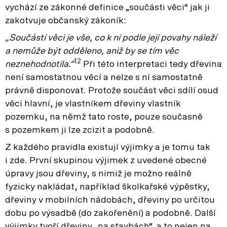
vychází ze zákonné definice „součásti věci“ jak ji
zakotvuje občanský zákoník:
„Součástí věci je vše, co k ní podle její povahy náleží
a nemůže být odděleno, aniž by se tím věc
12
neznehodnotila.“
Při této interpretaci tedy dřevina
není samostatnou věcí a nelze s ní samostatně
právně disponovat. Protože součást věci sdílí osud
věci hlavní, je vlastníkem dřeviny vlastník
pozemku, na němž tato roste, pouze současně
s pozemkem ji lze zcizit a podobně.
Z každého pravidla existují výjimky a je tomu tak
i zde. První skupinou výjimek z uvedené obecné
úpravy jsou dřeviny, s nimiž je možno reálně
fyzicky nakládat, například školkařské výpěstky,
dřeviny v mobilních nádobách, dřeviny po určitou
dobu po výsadbě (do zakořenění) a podobně. Další
výjimky tvoří dřeviny „na stavbách“, a to nejen na