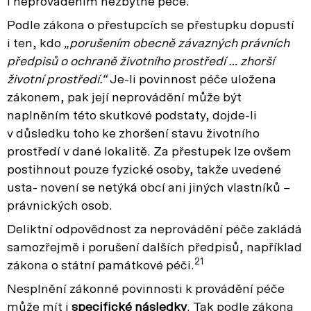
i neprováděním nezbytné péče.
Podle zákona o přestupcích se přestupku dopustí
i ten, kdo
„porušením
obecně
závazných
právních
předpisů
o ochraně životního prostředí … zhorší
životní prostředí.“
Je-li povinnost péče uložena
zákonem, pak její neprovádění může být
naplněním této skutkové podstaty, dojde-li
v důsledku toho ke zhoršení stavu životního
prostředí v dané lokalitě. Za přestupek lze ovšem
postihnout pouze fyzické osoby, takže uvedené
usta- novení se netýká obcí ani jiných vlastníků –
právnických osob.
Deliktní odpovědnost za neprovádění péče zakládá
samozřejmě i porušení dalších předpisů, například
21
zákona o státní památkové péči.
Nesplnění zákonné povinnosti k provádění péče
může mít i
specifické následky
. Tak podle zákona