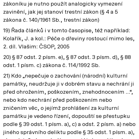
zákoníku je nutno použít analogicky vymezení
zavinění, jak jej stanoví trestní zákon (§ 4 a 5
zákona č. 140/1961 Sb., trestní zákon)
19) Řada článků i v tomto časopise, též například:
Kolařík, J. a kol.: Péče o dřeviny rostoucí mimo les,
2. díl. Vlašim: ČSOP, 2005
20) § 87 odst. 2 písm. e), § 87 odst. 3 písm. d), § 88
odst. 1 písm. c) zákona č. 114/1992 Sb.
21) Kdo „nepečuje o zachování (národní) kulturní
památky, neudržuje ji v dobrém stavu a nechrání ji
před ohrožením, poškozením, znehodnocením …“,
nebo kdo nechrání před poškozením nebo
zničením věc, o jejímž prohlášení za kulturní
památku je vedeno řízení, dopouští se přestupku
podle § 39 odst. 1 písm. a), c) a odst. 2 písm. a) nebo
jiného správního deliktu podle § 35 odst. 1 písm. a),