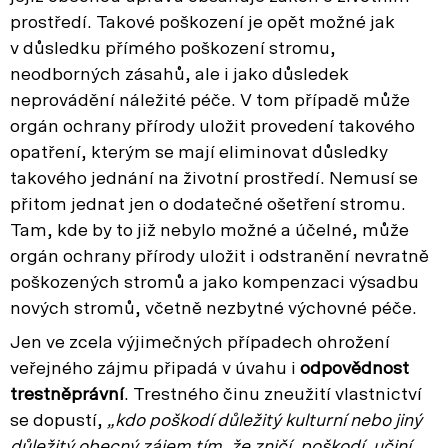
prostředí. Takové poškození je opět možné jak
v důsledku přímého poškození stromu,
neodborných zásahů, ale i jako důsledek
neprovádění náležité péče. V tom případě může
orgán ochrany přírody uložit provedení takového
opatření, kterým se mají eliminovat důsledky
takového jednání na životní prostředí. Nemusí se
přitom jednat jen o dodatečné ošetření stromu.
Tam, kde by to již nebylo možné a účelné, může
orgán ochrany přírody uložit i odstranění nevratně
poškozených stromů a jako kompenzaci výsadbu
nových stromů, včetně nezbytné výchovné péče.
Jen ve zcela výjimečných případech ohrožení
veřejného zájmu připadá v úvahu i
odpovědnost
trestněprávní
. Trestného činu zneužití vlastnictví
se dopustí,
„kdo poškodí důležitý kulturní nebo jiný
důležitý obecný zájem tím, že zničí, poškodí, učiní