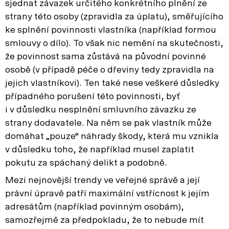
sjednat závazek určitého konkrétního plnění ze
strany této osoby (zpravidla za úplatu), směřujícího
ke splnění povinnosti vlastníka (například formou
smlouvy o dílo). To však nic nemění na skutečnosti,
že povinnost sama zůstává na původní povinné
osobě (v případě péče o dřeviny tedy zpravidla na
jejich vlastníkovi). Ten také nese veškeré důsledky
případného porušení této povinnosti, byť
i v důsledku nesplnění smluvního závazku ze
strany dodavatele. Na něm se pak vlastník může
domáhat „pouze“ náhrady škody, která mu vznikla
v důsledku toho, že například musel zaplatit
pokutu za spáchaný delikt a podobně.
Mezi nejnovější trendy ve veřejné správě a její
právní úpravě patří maximální vstřícnost k jejím
adresátům (například povinným osobám),
samozřejmě za předpokladu, že to nebude mít