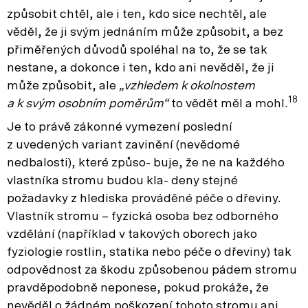
způsobit chtěl, ale i ten, kdo sice nechtěl, ale
věděl, že ji svým jednáním může způsobit, a bez
přiměřených důvodů spoléhal na to, že se tak
nestane, a dokonce i ten, kdo ani nevěděl, že ji
může způsobit, ale
„vzhledem k okolnostem
18
a k svým osobním poměrům“
to vědět měl a mohl.
Je to právě zákonné vymezení poslední
z uvedených variant zavinění (nevědomé
nedbalosti), které způso- buje, že ne na každého
vlastníka stromu budou kla- deny stejné
požadavky z hlediska prováděné péče o dřeviny.
Vlastník stromu – fyzická osoba bez odborného
vzdělání (například v takových oborech jako
fyziologie rostlin, statika nebo péče o dřeviny) tak
odpovědnost za škodu způsobenou pádem stromu
pravděpodobně neponese, pokud prokáže, že
nevěděl o žádném poškození tohoto stromu ani