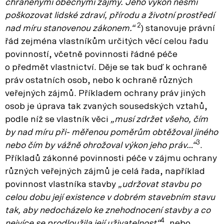
chráněnými obecnými zájmy. Jeho výkon nesmí
poškozovat lidské zdraví, přírodu a životní prostředí
2
nad míru stanovenou zákonem.“
) stanovuje právní
řád zejména vlastníkům určitých věcí celou řadu
povinností, včetně povinnosti řádné péče
o předmět vlastnictví. Děje se tak buď k ochraně
práv ostatních osob, nebo k ochraně různých
veřejných zájmů. Příkladem ochrany práv jiných
osob je úprava tak zvaných sousedských vztahů,
podle níž se vlastník věci
„musí zdržet všeho, čím
by nad míru při- měřenou poměrům obtěžoval jiného
3
nebo čím by vážně ohrožoval výkon jeho práv…“
.
Příkladů zákonné povinnosti péče v zájmu ochrany
různých veřejných zájmů je celá řada, například
povinnost vlastníka stavby
„udržovat stavbu po
celou dobu její existence v dobrém stavebním stavu
tak, aby nedocházelo ke znehodnocení stavby a co
4
nejvíce se prodloužila její uživatelnost“
, nebo