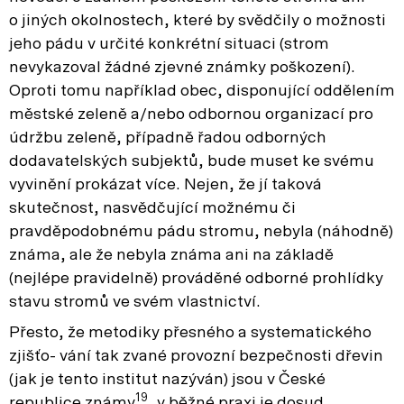
o jiných okolnostech, které by svědčily o možnosti
jeho pádu v určité konkrétní situaci (strom
nevykazoval žádné zjevné známky poškození).
Oproti tomu například obec, disponující oddělením
městské zeleně a/nebo odbornou organizací pro
údržbu zeleně, případně řadou odborných
dodavatelských subjektů, bude muset ke svému
vyvinění prokázat více. Nejen, že jí taková
skutečnost, nasvědčující možnému či
pravděpodobnému pádu stromu, nebyla (náhodně)
známa, ale že nebyla známa ani na základě
(nejlépe pravidelně) prováděné odborné prohlídky
stavu stromů ve svém vlastnictví.
Přesto, že metodiky přesného a systematického
zjišťo- vání tak zvané provozní bezpečnosti dřevin
(jak je tento institut nazýván) jsou v České
19
republice známy
, v běžné praxi je dosud