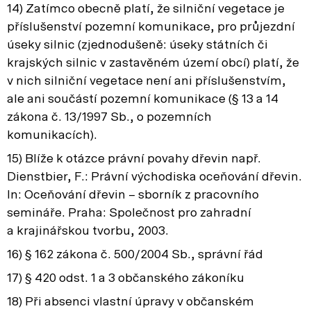
14) Zatímco obecně platí, že silniční vegetace je
příslušenství pozemní komunikace, pro průjezdní
úseky silnic (zjednodušeně: úseky státních či
krajských silnic v zastavěném území obcí) platí, že
v nich silniční vegetace není ani příslušenstvím,
ale ani součástí pozemní komunikace (§ 13 a 14
zákona č. 13/1997 Sb., o pozemních
komunikacích).
15) Blíže k otázce právní povahy dřevin např.
Dienstbier, F.: Právní východiska oceňování dřevin.
In: Oceňování dřevin – sborník z pracovního
semináře. Praha: Společnost pro zahradní
a krajinářskou tvorbu, 2003.
16) § 162 zákona č. 500/2004 Sb., správní řád
17) § 420 odst. 1 a 3 občanského zákoníku
18) Při absenci vlastní úpravy v občanském