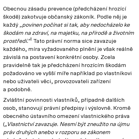
Obecnou zásadu prevence (předcházení hrozící
škodě) zakotvuje občanský zákoník. Podle něj je
každý
„povinen počínat si tak, aby nedocházelo ke
škodám na zdraví, na majetku, na přírodě a životním
1
prostředí.“
Tato právní norma sice zavazuje
každého, míra vyžadovaného plnění je však reálně
závislá na postavení konkrétní osoby. Zcela
pravidelně tak je předcházení hrozícím škodám
požadováno ve vyšší míře například po vlastníkovi
nebo uživateli věci, provozovateli zařízení
a podobně.
Zvláštní povinnosti vlastníků, případně dalších
osob, stanovují právní předpisy i výslovně. Kromě
obecného ústavního omezení vlastnického práva
(
„Vlastnictví zavazuje. Nesmí být zneužito na újmu
práv druhých anebo v rozporu se zákonem