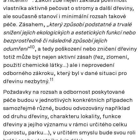
a ničením“
. Zákon zde nejen zakládá povinnost
vlastníka aktivně pečovat o stromy a další dřeviny,
ale současně stanoví i minimální rozsah takové
péče. Zásahem,
„který způsobí podstatné a trvalé
snížení jejich ekologických a estetických funkcí nebo
bezprostředně či následně způsobí jejich
10
odumření“
, a tedy poškození nebo zničení dřeviny
totiž může být nejen aktivní zásah (řez, zlomení,
použití chemické látky…) ale i neprovedení
odborného zákroku, který byl v dané situaci pro
11
dřevinu nezbytný.
Požadavky na rozsah a odbornost poskytované
péče budou v jednotlivých konkrétních případech
samozřejmě různé, budou odvozovány například
od druhu dřeviny, charakteru lokality, funkce
dřeviny a jejího významu v rámci určitého celku
(porostu, parku…), v určitém smyslu bude svou roli