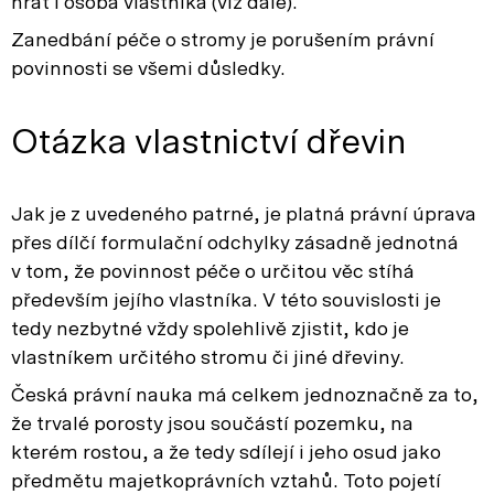
hrát i osoba vlastníka (viz dále).
Zanedbání péče o stromy je porušením právní
povinnosti se všemi důsledky.
Otázka vlastnictví dřevin
Jak je z uvedeného patrné, je platná právní úprava
přes dílčí formulační odchylky zásadně jednotná
v tom, že povinnost péče o určitou věc stíhá
především jejího vlastníka. V této souvislosti je
tedy nezbytné vždy spolehlivě zjistit, kdo je
vlastníkem určitého stromu či jiné dřeviny.
Česká právní nauka má celkem jednoznačně za to,
že trvalé porosty jsou součástí pozemku, na
kterém rostou, a že tedy sdílejí i jeho osud jako
předmětu majetkoprávních vztahů. Toto pojetí