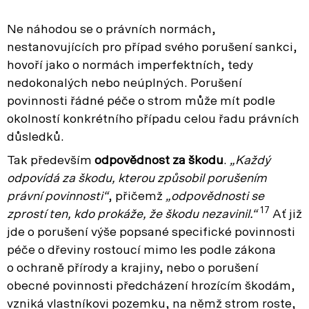
Ne náhodou se o právních normách,
nestanovujících pro případ svého porušení sankci,
hovoří jako o normách imperfektních, tedy
nedokonalých nebo neúplných. Porušení
povinnosti řádné péče o strom může mít podle
okolností konkrétního případu celou řadu právních
důsledků.
Tak především
odpovědnost za škodu
.
„Každý
odpovídá za škodu, kterou způsobil porušením
právní povinnosti“
, přičemž
„odpovědnosti se
17
zprostí ten, kdo prokáže, že škodu nezavinil.“
Ať již
jde o porušení výše popsané specifické povinnosti
péče o dřeviny rostoucí mimo les podle zákona
o ochraně přírody a krajiny, nebo o porušení
obecné povinnosti předcházení hrozícím škodám,
vzniká vlastníkovi pozemku, na němž strom roste,