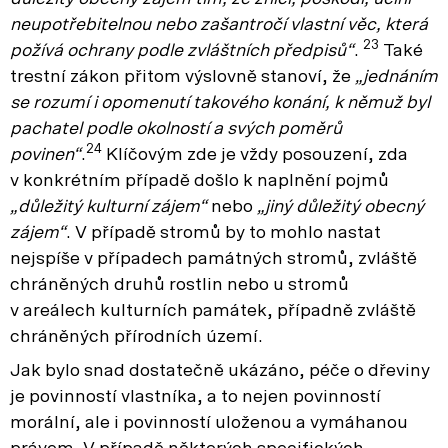
neupotřebitelnou nebo zašantročí vlastní věc, která
23
požívá ochrany podle zvláštních předpisů“
.
Také
trestní zákon přitom výslovně stanoví, že
„jednáním
se rozumí i opomenutí takového konání, k němuž byl
pachatel podle okolností a svých poměrů
24
povinen“
.
Klíčovým zde je vždy posouzení, zda
v konkrétním případě došlo k naplnění pojmů
„důležitý kulturní zájem“
nebo
„jiný důležitý obecný
zájem“
. V případě stromů by to mohlo nastat
nejspíše v případech památných stromů, zvláště
chráněných druhů rostlin nebo u stromů
v areálech kulturních památek, případně zvláště
chráněných přírodních území.
Jak bylo snad dostatečně ukázáno, péče o dřeviny
je povinností vlastníka, a to nejen povinností
morální, ale i povinností uloženou a vymáhanou