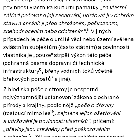
povinnost vlastníka kulturní památky
„na vlastní
náklad pečovat o její zachování, udržovat ji v dobrém
stavu a chránit ji před ohrožením, poškozením,
5
znehodnocením nebo odcizením“
.
V jiných
případech je péče o určité věci nebo území svěřena
zvláštním subjektům (často státním) a povinností
vlastníka je „pouze“ strpět výkon této péče
(ochranná pásma dopravní či technické
6
infrastruktury
, břehy vodních toků včetně
7
břehových porostů
a jiné).
Z hlediska péče o stromy je nesporně
nejvýznamnější ustanovení zákona o ochraně
přírody a krajiny, podle nějž
„péče o dřeviny
8
(rostoucí mimo les
)
, zejména jejich ošetřování
a udržování je povinností vlastníků“
, přičemž
„dřeviny jsou chráněny před poškozováním
9