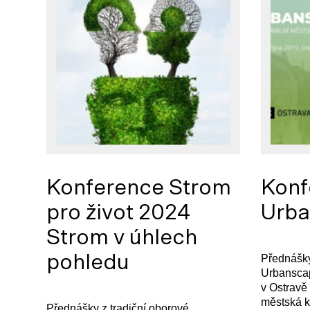
Konference Strom
Konf
pro život 2024
Urba
Strom v úhlech
pohledu
Přednášky
Urbanscap
v Ostravě 
městská k
Přednášky z tradiční oborové