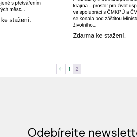
jené s přetvářením
krajina – prostor pro život u
ých měst:...
ve spolupráci s ČMKPÚ a ČV
se konala pod záštitou Minist
ke stažení.
životního...
Zdarma ke stažení.
←
1
2
Odebírejte newslett