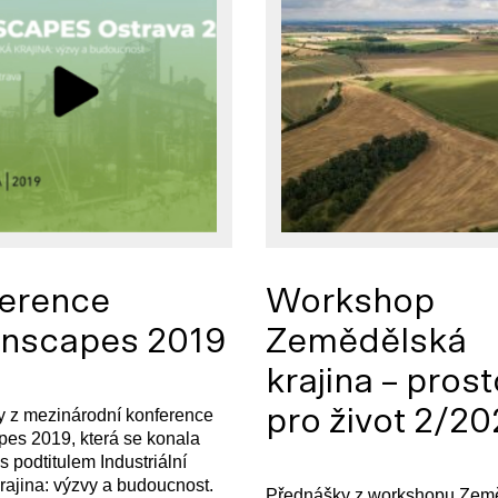
erence
Workshop
nscapes 2019
Zemědělská
krajina – prost
pro život 2/2
 z mezinárodní konference
es 2019, která se konala
s podtitulem Industriální
rajina: výzvy a budoucnost.
Přednášky z workshopu Zem