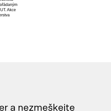
spořádaným
UT. Akce
erstva
er a nezmeškejte