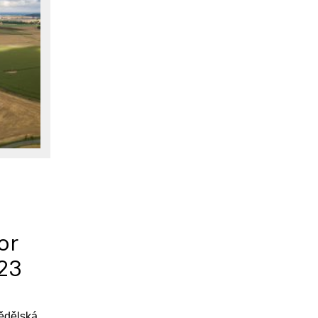
or
023
ědělská