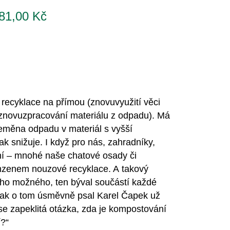
81,00
Kč
 recyklace na přímou (znovuvyužití věci
(znovuzpracování materiálu z odpadu). Má
řeměna odpadu v materiál s vyšší
k snižuje. I když pro nás, zahradníky,
ní – mnohé naše chatové osady či
nzenem nouzové recyklace. A takový
eho možného, ten býval součástí každé
jak o tom úsměvně psal Karel Čapek už
se zapeklitá otázka, zda je kompostování
í?“