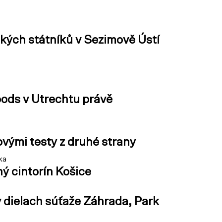
ských státníků v Sezimově Ústí
ods v Utrechtu právě
ovými testy z druhé strany
ka
ý cintorín Košice
 dielach súťaže Záhrada, Park