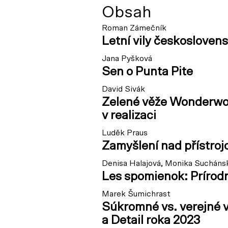
Obsah
Roman Zámečník
Letní vily českosloven
Jana Pyšková
Sen o Punta Pite
David Sivák
Zelené věže Wonderwo
v realizaci
Luděk Praus
Zamyšlení nad přístroj
Denisa Halajová, Monika Sucháns
Les spomienok: Prírodn
Marek Šumichrast
Súkromné vs. verejné v
a Detail roka 2023