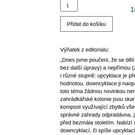
Zahrada
1
Park
Krajina:
Přidat do košíku
reCYKLACE
1/2024
množství
Výňatek z editorialu:
„Dnes jsme poučeni, že se dělí
bez další úpravy) a nepřímou 
i různé stupně: upcyklace je p
hodnotou, downcyklace ji naopa
toto téma žádnou novinkou ne
zahrádkářské kolonie jsou ska
kompost využívající zbytků vš
správné zahrady odpradávna, 
před bezmála stoletím. Nabízí 
downcyklací, či spíše upcyklac