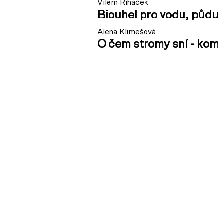
Vilém Řiháček
Biouhel pro vodu, půdu 
Alena Klimešová
O čem stromy sní - kom
a