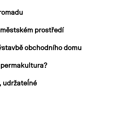
hromadu
 městském prostředí
 výstavbě obchodního domu
o permakultura?
, udržateĺné