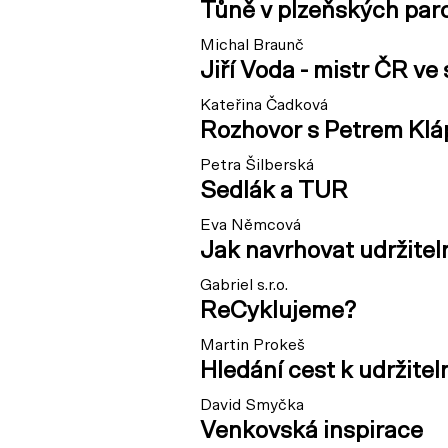
Tůně v plzeňských par
Michal Braunč
Jiří Voda - mistr ČR ve
Kateřina Čadková
Rozhovor s Petrem Kl
Petra Šilberská
Sedlák a TUR
Eva Němcová
Jak navrhovat udržitel
Gabriel s.r.o.
ReCyklujeme?
Martin Prokeš
Hledání cest k udržite
David Smyčka
Venkovská inspirace