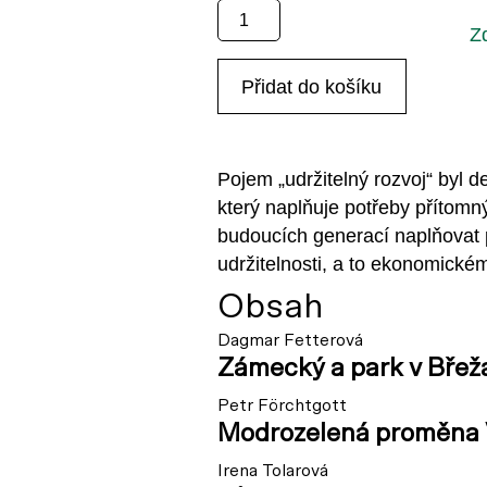
Zahrada
Z
Park
Krajina:
Přidat do košíku
Udržitelnost
3/2022
(jen
PDF)
Pojem „udržitelný rozvoj“ byl d
množství
který naplňuje potřeby přítomn
budoucích generací naplňovat po
udržitelnosti, a to ekonomické
Obsah
Dagmar Fetterová
Zámecký a park v Bře
Petr Förchtgott
Modrozelená proměna 
Irena Tolarová