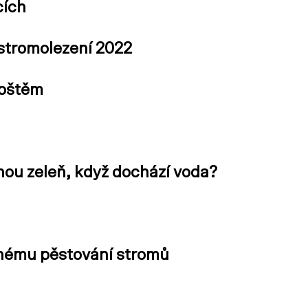
cích
 stromolezení 2022
ápštěm
nou zeleň, když dochází voda?
lnému pěstování stromů