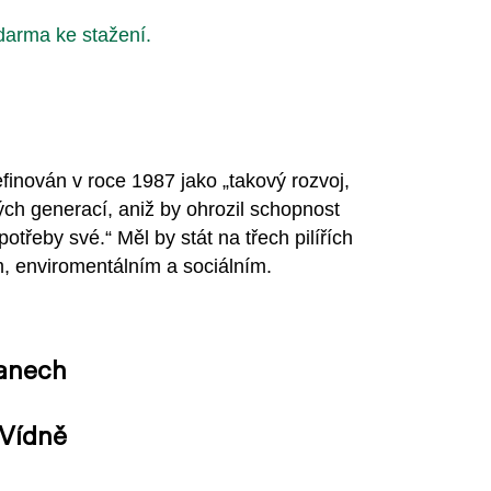
darma ke stažení.
efinován v roce 1987 jako „takový rozvoj,
ých generací, aniž by ohrozil schopnost
třeby své.“ Měl by stát na třech pilířích
m, enviromentálním a sociálním.
žanech
Vídně