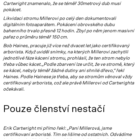
Cartwright znamenalo, že se téměř 30metrový dub musí
pokácet.
Likvidaci stromu Millerovi po celý den dokumentovali
digitálním fotoaparátem. Pokácení obrovského dubu
bahenního trvalo přesně 12 hodin. Zbyl po něm jenom masivní
pařez o průměru téměř 150 cm.
Bob Haines, pracuje již více než dvacet let jako certifikovaný
arborista. Když uviděl snímky, na kterých Millerovi zachytili
jednotlivé fáze kácení stromu, prohlásil, že ten strom nebylo
třeba vůbec kácet.„Podle zbarvení lze určit, že ve stromě, který
se kácel, nebyly téměř žádné dutiny ani shnilé dřevo,“ řekl
Haines. Podle Hainese je třeba, aby se stromům věnoval vždy
certifikovaný arborista, což ale právě Millerovi od Cartwrighta
očekávali.
Pouze členství nestačí
Erik Cartwright mi přímo řekl: „Paní Millerová, jsme
certifikovaní arboristé. Tím se lišíme od ostatních. Odvádíme