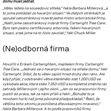
domu musli jednat.
„Větev ležela na sousedovic střeše,“ řekla Barbara Millerová, „a
to jsme pokládali za havarijní situaci.“ Ve zlatých stránkách je
upoutal celostránkový inzerát jedné místní arboristické firmy.
„Našli jsme celostránkový inzerát firmy Cartwright Tree Care.
Bylo tam psáno certifikovaný arborista, řešení havarijních
situací, a tak jsme na to číslo zavolali,“ řekl Chuck Miller.
(Ne)odborná firma
Hovořili s Erikem Cartwrightem, majitelem firmy Cartwright
Tree Care. „Jednalo se o havarijní situaci na střeše domu,“ řekl
Cartwright. Slíbil, že tu větev zajistí hned druhý den ráno. Ale
když přijel, z odstranění větve kterémělo stát 1.200 USD se
vyklubala akce, která stála 7.250 USD a kompletně změnila ráz
zahrady Millerových i jejího okolí. „Jen co se pracovnící firmy
pustili do práce, tak za námi přišli a řekli: „Bohužel to je
mnohem horší než jsme původně předpokládali.“ Řekli, že
většina toho stromu je poničená dřevokaznými mravenci,“
řekla Barbara Millerová. A to podle pracovníků firmy