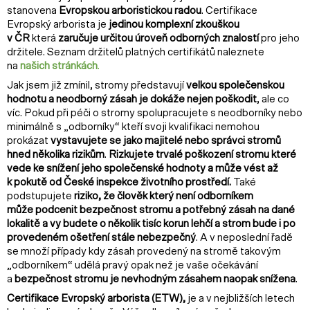
stanovena
Evropskou arboristickou radou
. Certifikace
Evropský arborista je
jedinou komplexní zkouškou
v ČR
která
zaručuje určitou úroveň odborných znalostí
pro jeho
držitele. Seznam držitelů platných certifikátů naleznete
na
našich stránkách
.
Jak jsem již zmínil, stromy představují
velkou společenskou
hodnotu a neodborný zásah je dokáže nejen poškodit
, ale co
víc. Pokud při péči o stromy spolupracujete s neodborníky nebo
minimálně s „odborníky“ kteří svoji kvalifikaci nemohou
prokázat
vystavujete se jako majitelé nebo správci stromů
hned několika rizikům
.
Rizkujete trvalé poškození stromu které
vede ke snížení jeh
o spo
lečenské hodnoty a může vést až
k pokutě od České inspekce životního prostředí.
Také
podstupujete
riziko, že člověk který není odborníkem
může
podcenit bezpečnost stromu a potřebný zásah na dané
lokalitě a vy budete o několik tisíc korun lehčí a strom bude i po
provedeném ošetření stále nebezpečný
. A v neposlední řadě
se množí případy kdy zásah provedený na stromě takovým
„odborníkem“ udělá pravý opak než je vaše očekávání
a
bezpečnost stromu je nevhodným
zásahem naopak snížena
.
Certifikace Evropský arborista (ETW),
je a v nejbližších letech