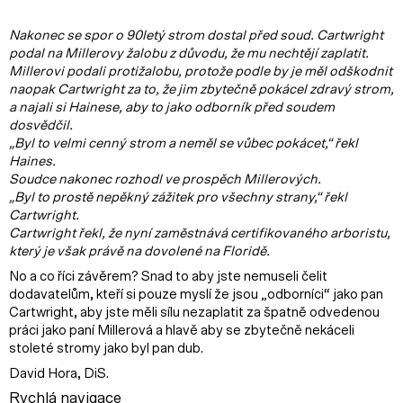
Nakonec se spor o 90letý strom dostal před soud. Cartwright
podal na Millerovy žalobu z důvodu, že mu nechtějí zaplatit.
Millerovi podali protižalobu, protože podle by je měl odškodnit
naopak Cartwright za to, že jim zbytečně pokácel zdravý strom,
a najali si Hainese, aby to jako odborník před soudem
dosvědčil.
„Byl to velmi cenný strom a neměl se vůbec pokácet,“ řekl
Haines.
Soudce nakonec rozhodl ve prospěch Millerových.
„Byl to prostě nepěkný zážitek pro všechny strany,“ řekl
Cartwright.
Cartwright řekl, že nyní zaměstnává certifikovaného arboristu,
který je však právě na dovolené na Floridě.
No a co říci závěrem? Snad to aby jste nemuseli čelit
dodavatelům, kteří si pouze myslí že jsou „odborníci“ jako pan
Cartwright, aby jste měli sílu nezaplatit za špatně odvedenou
práci jako paní Millerová a hlavě aby se zbytečně nekáceli
stoleté stromy jako byl pan dub.
David Hora, DiS.
Rychlá navigace