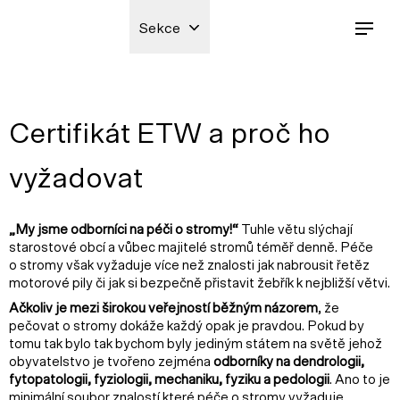
Sekce
Certifikát ETW a proč ho
vyžadovat
„My jsme odborníci na péči o stromy!“
Tuhle větu slýchají
starostové obcí a vůbec majitelé stromů téměř denně. Péče
o stromy však vyžaduje více než znalosti jak nabrousit řetěz
motorové pily či jak si bezpečně přistavit žebřík k nejbližší větvi.
Ačkoliv je mezi širokou veřejností běžným názorem
, že
pečovat o stromy dokáže každý opak je pravdou. Pokud by
tomu tak bylo tak bychom byly jediným státem na světě jehož
obyvatelstvo je tvořeno zejména
odborníky na dendrologii,
fytopatologii, fyziologii, mechaniku, fyziku a pedologii
. Ano to je
minimální soubor znalostí které péče o stromy vyžaduje,