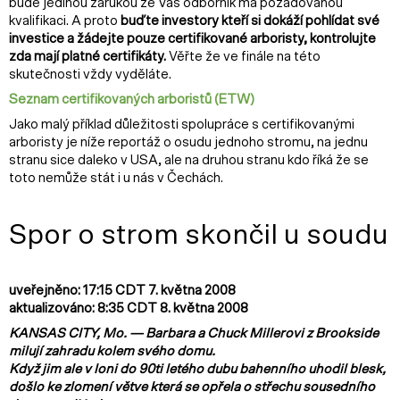
bude jedinou zárukou že Váš odborník má požadovanou
kvalifikaci. A proto
buďte investory kteří si dokáží pohlídat své
investice a žádejte pouze certifikované arboristy, kontrolujte
zda mají platné certifikáty.
Věřte že ve finále na této
skutečnosti vždy vyděláte.
Seznam certifikovaných arboristů (ETW)
Jako malý příklad důležitosti spolupráce s certifikovanými
arboristy je níže reportáž o osudu jednoho stromu, na jednu
stranu sice daleko v USA, ale na druhou stranu kdo říká že se
toto nemůže stát i u nás v Čechách.
Spor o strom skončil u soudu
uveřejněno: 17:15 CDT 7. května 2008
aktualizováno: 8:35 CDT 8. května 2008
KANSAS CITY, Mo. — Barbara a Chuck Millerovi z Brookside
milují zahradu kolem svého domu.
Když jim ale v loni do 90ti letého dubu bahenního uhodil blesk,
došlo ke zlomení větve která se opřela o střechu sousedního