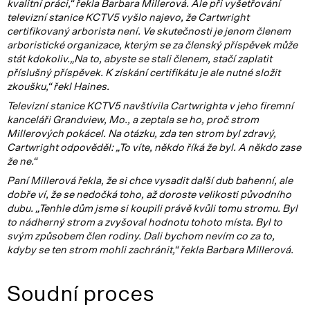
kvalitní práci,“ řekla Barbara Millerová. Ale při vyšetřování
televizní stanice KCTV5 vyšlo najevo, že Cartwright
certifikovaný arborista není. Ve skutečnosti je jenom členem
arboristické organizace, kterým se za členský příspěvek může
stát kdokoliv.„Na to, abyste se stali členem, stačí zaplatit
příslušný příspěvek. K získání certifikátu je ale nutné složit
zkoušku,“ řekl Haines.
Televizní stanice KCTV5 navštívila Cartwrighta v jeho firemní
kanceláři Grandview, Mo., a zeptala se ho, proč strom
Millerových pokácel. Na otázku, zda ten strom byl zdravý,
Cartwright odpověděl: „To víte, někdo říká že byl. A někdo zase
že ne.“
Paní Millerová řekla, že si chce vysadit další dub bahenní, ale
dobře ví, že se nedočká toho, až doroste velikosti původního
dubu. „Tenhle dům jsme si koupili právě kvůli tomu stromu. Byl
to nádherný strom a zvyšoval hodnotu tohoto místa. Byl to
svým způsobem člen rodiny. Dali bychom nevím co za to,
kdyby se ten strom mohli zachránit,“ řekla Barbara Millerová.
Soudní proces