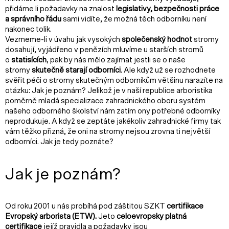
přidáme li požadavky na znalost
legislativy, bezpečnosti práce
a správního řádu
sami vidíte, že možná těch odborníku není
nakonec tolik.
Vezmeme-li v úvahu jak vysokých
společenský hodnot
stromy
dosahují, vyjádřeno v penězích mluvíme u starších stromů
o
statisících
, pak by nás mělo zajímat jestli se o naše
stromy
skutečně starají odborníci
. Ale když už se rozhodnete
svěřit péči o stromy skutečným odborníkům většinu narazíte na
otázku: Jak je poznám? Jelikož je v naší republice arboristika
poměrně mladá specializace zahradnického oboru systém
našeho odborného školství nám zatím ony potřebné odborníky
neprodukuje. A když se zeptáte jakékoliv zahradnické firmy tak
vám těžko přizná, že oni na stromy nejsou zrovna ti největší
odborníci. Jak je tedy poznáte?
Jak je poznám?
Od roku 2001 u nás probíhá pod záštitou SZKT
certifikace
Evropský arborista
(ETW).
Jeto
celoevropsky platná
certifikace
jejíž pravidla a požadavky jsou