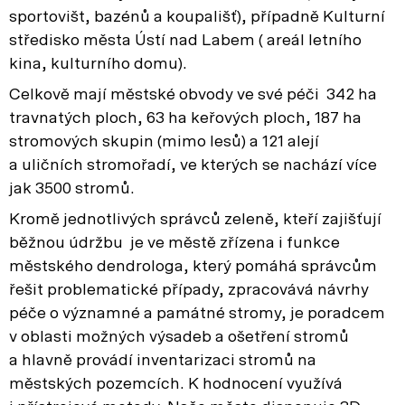
sportovišt, bazénů a koupališť), případně Kulturní
středisko města Ústí nad Labem ( areál letního
kina, kulturního domu).
Celkově mají městské obvody ve své péči 342 ha
travnatých ploch, 63 ha keřových ploch, 187 ha
stromových skupin (mimo lesů) a 121 alejí
a uličních stromořadí, ve kterých se nachází více
jak 3500 stromů.
Kromě jednotlivých správců zeleně, kteří zajišťují
běžnou údržbu je ve městě zřízena i funkce
městského dendrologa, který pomáhá správcům
řešit problematické případy, zpracovává návrhy
péče o významné a památné stromy, je poradcem
v oblasti možných výsadeb a ošetření stromů
a hlavně provádí inventarizaci stromů na
městských pozemcích. K hodnocení využívá