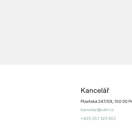
Kancelář
Plzeňská 247/59, 150 00 P
kancelar@szkt.cz
+420 257 323 953