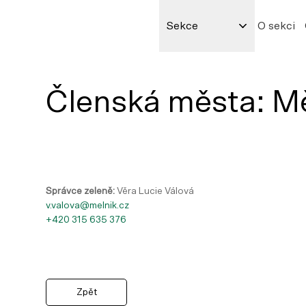
Sekce
O sekci
Členská města: M
Správce zeleně:
Věra Lucie Válová
v.valova@melnik.cz
+420 315 635 376
Zpět