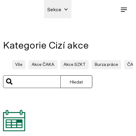
Sekce
Kategorie Cizí akce
Vše
Akce ČAKA
Akce SZKT
Burza práce
ČA
Hledat