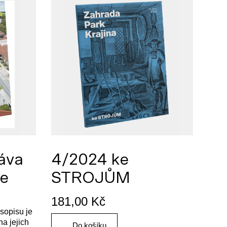
áva
4/2024 ke
ce
STROJŮM
181,00
Kč
sopisu je
a jejich
Do košíku