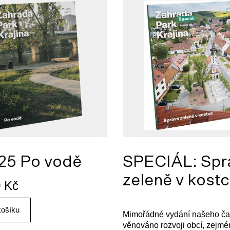
25 Po vodě
SPECIÁL: Spr
zeleně v kost
0
Kč
košíku
Mimořádné vydání našeho ča
věnováno rozvoji obcí, zejmén