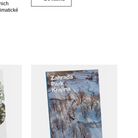
 nich
limatické